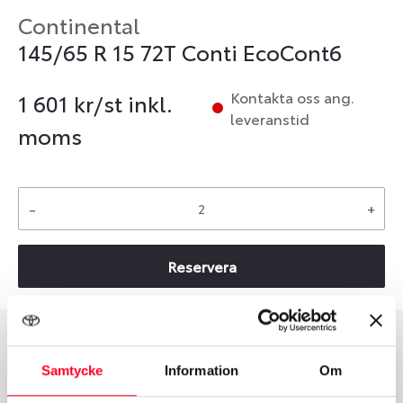
Continental
145/65 R 15 72T Conti EcoCont6
Kontakta oss ang.
1 601
kr/st inkl.
leveranstid
moms
-
+
Reservera
Däcktyp
Däckstorlek
Samtycke
Information
Om
Sommar
145/65 R 15 72T