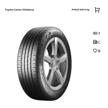
Avbryt bokning
7
C
B