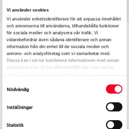
Art nummer
2932
Vi använder cookies
Vi använder enhetsidentifierare för att anpassa innehållet
och annonserna till användarna, tillhandahålla funktioner
Passar detta däck min bil?
för sociala medier och analysera vår trafik. Vi
vidarebefordrar även sådana identifierare och annan
information från din enhet till de sociala medier och
Ange registreringsnummer för att se om det däck
annons- och analysföretag som vi samarbetar med.
du valt passar din bilmodell. Om du köper däck som
Dessa kan i sin tur kombinera informationen med annan
skall sättas på dina befintliga fälgar, se till att kolla
information som du har tillhandahållit eller som de har
en extra gång så att däck och fälg har samma
samlat in när du har använt deras tjänster.
dimensioner. Ibland kan fälgen ha bytts ut under
årens lopp och inte vara samma dimension som
Samtyckesval
Nödvändig
bilen hade ut från fabrik.
Inställningar
S
Sök
Statistik