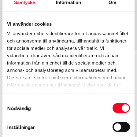
Samtycke
Information
Om
Däcktyp
Däckstorlek
Vinter
165/65 R 15 81T
Vi använder cookies
Art nummer
Vi använder enhetsidentifierare för att anpassa innehållet
1375
och annonserna till användarna, tillhandahålla funktioner
för sociala medier och analysera vår trafik. Vi
vidarebefordrar även sådana identifierare och annan
Passar detta däck min bil?
information från din enhet till de sociala medier och
annons- och analysföretag som vi samarbetar med.
Ange registreringsnummer för att se om det däck
Dessa kan i sin tur kombinera informationen med annan
du valt passar din bilmodell. Om du köper däck som
information som du har tillhandahållit eller som de har
skall sättas på dina befintliga fälgar, se till att kolla
samlat in när du har använt deras tjänster.
en extra gång så att däck och fälg har samma
Samtyckesval
dimensioner. Ibland kan fälgen ha bytts ut under
Nödvändig
årens lopp och inte vara samma dimension som
bilen hade ut från fabrik.
Inställningar