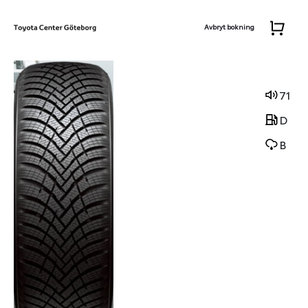
Avbryt bokning
71
D
B