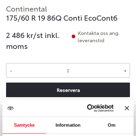
Continental
175/60 R 19 86Q Conti EcoCont6
Kontakta oss ang.
2 486
kr/st inkl.
leveranstid
moms
-
+
Reservera
Däcktyp
Däckstorlek
Samtycke
Information
Om
Sommar
175/60 R 19 86Q