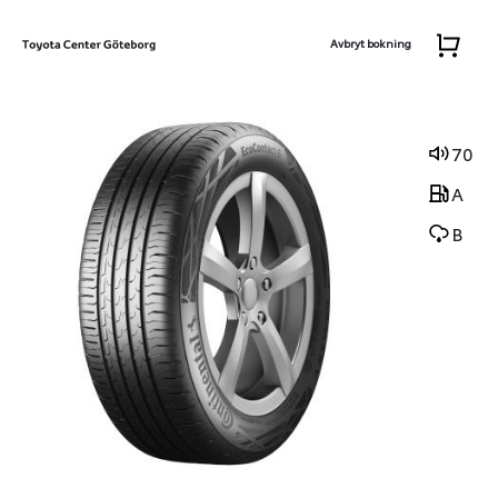
Avbryt bokning
70
A
B