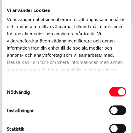
Art nummer
3445
Vi använder cookies
Vi använder enhetsidentifierare för att anpassa innehållet
och annonserna till användarna, tillhandahålla funktioner
Passar detta däck min bil?
för sociala medier och analysera vår trafik. Vi
vidarebefordrar även sådana identifierare och annan
information från din enhet till de sociala medier och
Ange registreringsnummer för att se om det däck
annons- och analysföretag som vi samarbetar med.
du valt passar din bilmodell. Om du köper däck som
Dessa kan i sin tur kombinera informationen med annan
skall sättas på dina befintliga fälgar, se till att kolla
information som du har tillhandahållit eller som de har
en extra gång så att däck och fälg har samma
samlat in när du har använt deras tjänster.
dimensioner. Ibland kan fälgen ha bytts ut under
årens lopp och inte vara samma dimension som
Samtyckesval
Nödvändig
bilen hade ut från fabrik.
Inställningar
S
Sök
Statistik