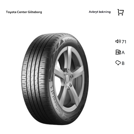
Avbryt bokning
71
A
B