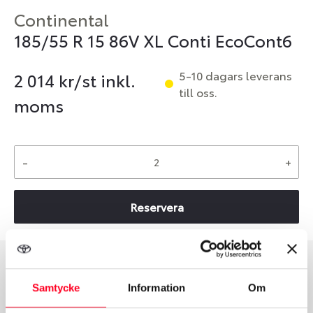
Continental
185/55 R 15 86V XL Conti EcoCont6
5-10 dagars leverans
2 014
kr/st inkl.
till oss.
moms
-
+
Reservera
Däcktyp
Däckstorlek
Samtycke
Information
Om
Sommar
185/55 R 15 86V