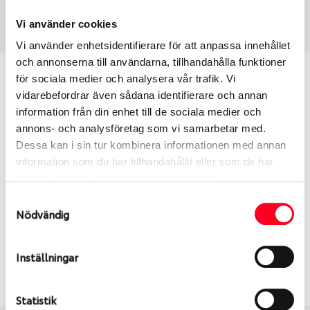
Art nummer
3285
Vi använder cookies
Vi använder enhetsidentifierare för att anpassa innehållet
och annonserna till användarna, tillhandahålla funktioner
Passar detta däck min bil?
för sociala medier och analysera vår trafik. Vi
vidarebefordrar även sådana identifierare och annan
information från din enhet till de sociala medier och
Ange registreringsnummer för att se om det däck
annons- och analysföretag som vi samarbetar med.
du valt passar din bilmodell. Om du köper däck som
Dessa kan i sin tur kombinera informationen med annan
skall sättas på dina befintliga fälgar, se till att kolla
information som du har tillhandahållit eller som de har
en extra gång så att däck och fälg har samma
samlat in när du har använt deras tjänster.
dimensioner. Ibland kan fälgen ha bytts ut under
årens lopp och inte vara samma dimension som
Samtyckesval
Nödvändig
bilen hade ut från fabrik.
Inställningar
S
Sök
Statistik