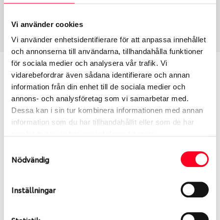
Sommar
185/60 R 14 86H
Art nummer
Vi använder cookies
1569
Vi använder enhetsidentifierare för att anpassa innehållet
och annonserna till användarna, tillhandahålla funktioner
för sociala medier och analysera vår trafik. Vi
Passar detta däck min bil?
vidarebefordrar även sådana identifierare och annan
information från din enhet till de sociala medier och
Ange registreringsnummer för att se om det däck
annons- och analysföretag som vi samarbetar med.
du valt passar din bilmodell. Om du köper däck som
Dessa kan i sin tur kombinera informationen med annan
skall sättas på dina befintliga fälgar, se till att kolla
information som du har tillhandahållit eller som de har
en extra gång så att däck och fälg har samma
samlat in när du har använt deras tjänster.
dimensioner. Ibland kan fälgen ha bytts ut under
Samtyckesval
årens lopp och inte vara samma dimension som
Nödvändig
bilen hade ut från fabrik.
Inställningar
S
Sök
Statistik