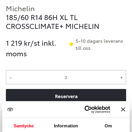
Michelin
185/60 R14 86H XL TL
CROSSCLIMATE+ MICHELIN
5-10 dagars leverans
1 219
kr/st inkl.
till oss.
moms
-
+
Reservera
Samtycke
Information
Om
Däcktyp
Däckstorlek