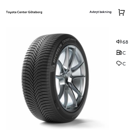
Avbryt bokning
68
C
C