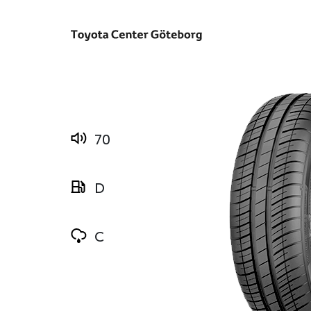
70
D
C