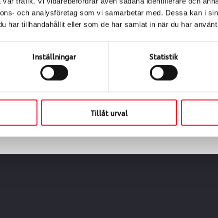
vår trafik. Vi vidarebefordrar även sådana identifierare och anna
nnons- och analysföretag som vi samarbetar med. Dessa kan i sin
har tillhandahållit eller som de har samlat in när du har använt 
ialen
s oss levereras de direkt till någon av våra däckverkstäder 
Inställningar
Statistik
ch tid för upphämtning eller service. När vi byter dina däck s
Tillåt urval