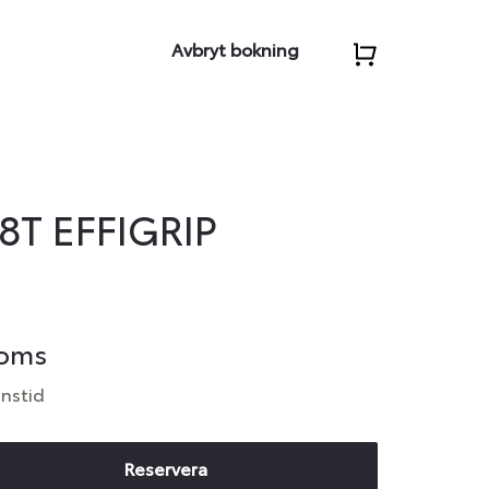
Avbryt bokning
8T EFFIGRIP
moms
anstid
Reservera