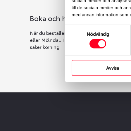
sociala medier och analysera 
till de sociala medier och a
med annan information som du 
Boka och hämta hos Däckspec
Samtyckesval
När du beställer dina nya däck eller fälgar ho
Nödvändig
eller Mölndal. I beställningen anger du datum o
säker körning.
Avvisa