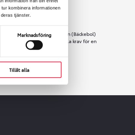
n information från din enhet
 tur kombinera informationen
deras tjänster.
i Göteborg. Välj mellan Hisingen (Bäckebol)
Marknadsföring
er vi till att de uppfyller alla krav för en
Tillåt alla