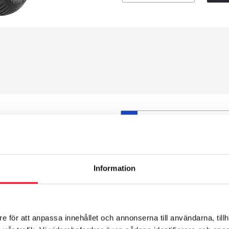
S
et däck du valt passar din
ttas på dina befintliga
att däck och fälg har samma
Information
t under årens lopp och inte
från fabrik.
e för att anpassa innehållet och annonserna till användarna, tillh