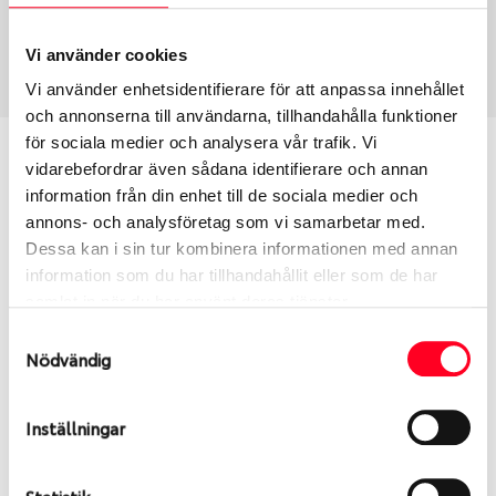
Vinter
185/65 R 15 88T
Art nummer
Vi använder cookies
1757
Vi använder enhetsidentifierare för att anpassa innehållet
och annonserna till användarna, tillhandahålla funktioner
för sociala medier och analysera vår trafik. Vi
Passar detta däck min bil?
vidarebefordrar även sådana identifierare och annan
information från din enhet till de sociala medier och
Ange registreringsnummer för att se om det däck
annons- och analysföretag som vi samarbetar med.
du valt passar din bilmodell. Om du köper däck som
Dessa kan i sin tur kombinera informationen med annan
skall sättas på dina befintliga fälgar, se till att kolla
information som du har tillhandahållit eller som de har
en extra gång så att däck och fälg har samma
samlat in när du har använt deras tjänster.
dimensioner. Ibland kan fälgen ha bytts ut under
Samtyckesval
årens lopp och inte vara samma dimension som
Nödvändig
bilen hade ut från fabrik.
Inställningar
S
Sök
Statistik