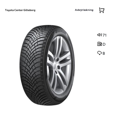
Avbryt bokning
71
D
B