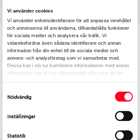
Art nummer
1718
Vi använder cookies
Vi använder enhetsidentifierare för att anpassa innehållet
och annonserna till användarna, tillhandahålla funktioner
Passar detta däck min bil?
för sociala medier och analysera vår trafik. Vi
vidarebefordrar även sådana identifierare och annan
information från din enhet till de sociala medier och
Ange registreringsnummer för att se om det däck
annons- och analysföretag som vi samarbetar med.
du valt passar din bilmodell. Om du köper däck som
Dessa kan i sin tur kombinera informationen med annan
skall sättas på dina befintliga fälgar, se till att kolla
information som du har tillhandahållit eller som de har
en extra gång så att däck och fälg har samma
samlat in när du har använt deras tjänster.
dimensioner. Ibland kan fälgen ha bytts ut under
årens lopp och inte vara samma dimension som
Samtyckesval
Nödvändig
bilen hade ut från fabrik.
Inställningar
S
Sök
Statistik