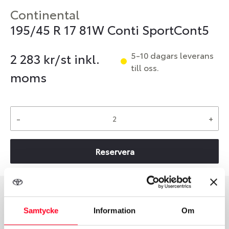
Continental
195/45 R 17 81W Conti SportCont5
5-10 dagars leverans
2 283
kr/st inkl.
till oss.
moms
-
+
Reservera
Däcktyp
Däckstorlek
Samtycke
Information
Om
Sommar
195/45 R 17 81W