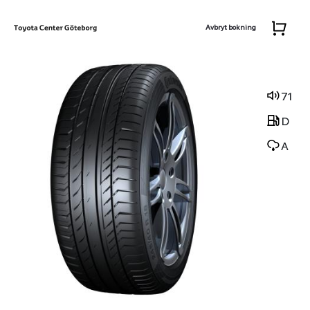
Avbryt bokning
71
D
A