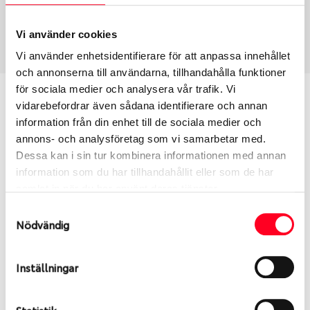
Sommar
195/45 R 16 84V
Art nummer
Vi använder cookies
2741
Vi använder enhetsidentifierare för att anpassa innehållet
och annonserna till användarna, tillhandahålla funktioner
för sociala medier och analysera vår trafik. Vi
Passar detta däck min bil?
vidarebefordrar även sådana identifierare och annan
information från din enhet till de sociala medier och
Ange registreringsnummer för att se om det däck
annons- och analysföretag som vi samarbetar med.
du valt passar din bilmodell. Om du köper däck som
Dessa kan i sin tur kombinera informationen med annan
skall sättas på dina befintliga fälgar, se till att kolla
information som du har tillhandahållit eller som de har
en extra gång så att däck och fälg har samma
samlat in när du har använt deras tjänster.
dimensioner. Ibland kan fälgen ha bytts ut under
Samtyckesval
årens lopp och inte vara samma dimension som
Nödvändig
bilen hade ut från fabrik.
Inställningar
S
Sök
Statistik