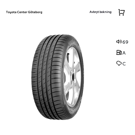
Avbryt bokning
69
A
C