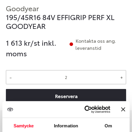
Goodyear
195/45R16 84V EFFIGRIP PERF XL
GOODYEAR
Kontakta oss ang.
1 613
kr/st inkl.
leveranstid
moms
-
+
Reservera
Samtycke
Information
Om
Däcktyp
Däckstorlek