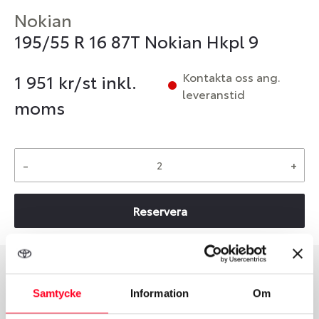
Nokian
195/55 R 16 87T Nokian Hkpl 9
Kontakta oss ang.
1 951
kr/st inkl.
leveranstid
moms
-
+
Reservera
Däcktyp
Däckstorlek
Samtycke
Information
Om
Vinter
195/55 R 16 87T