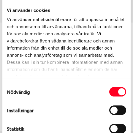
Art nummer
120309
Vi använder cookies
Vi använder enhetsidentifierare för att anpassa innehållet
och annonserna till användarna, tillhandahålla funktioner
Passar detta däck min bil?
för sociala medier och analysera vår trafik. Vi
vidarebefordrar även sådana identifierare och annan
information från din enhet till de sociala medier och
Ange registreringsnummer för att se om det däck
annons- och analysföretag som vi samarbetar med.
du valt passar din bilmodell. Om du köper däck som
Dessa kan i sin tur kombinera informationen med annan
skall sättas på dina befintliga fälgar, se till att kolla
information som du har tillhandahållit eller som de har
en extra gång så att däck och fälg har samma
samlat in när du har använt deras tjänster.
dimensioner. Ibland kan fälgen ha bytts ut under
årens lopp och inte vara samma dimension som
Samtyckesval
Nödvändig
bilen hade ut från fabrik.
Inställningar
S
Sök
Statistik