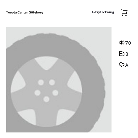
Avbryt bokning
70
B
A