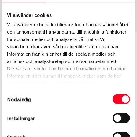
Sommar
195/60 R 16 89V
Art nummer
Vi använder cookies
2743
Vi använder enhetsidentifierare för att anpassa innehållet
och annonserna till användarna, tillhandahålla funktioner
för sociala medier och analysera vår trafik. Vi
Passar detta däck min bil?
vidarebefordrar även sådana identifierare och annan
information från din enhet till de sociala medier och
Ange registreringsnummer för att se om det däck
annons- och analysföretag som vi samarbetar med.
du valt passar din bilmodell. Om du köper däck som
Dessa kan i sin tur kombinera informationen med annan
skall sättas på dina befintliga fälgar, se till att kolla
information som du har tillhandahållit eller som de har
en extra gång så att däck och fälg har samma
samlat in när du har använt deras tjänster.
dimensioner. Ibland kan fälgen ha bytts ut under
Samtyckesval
årens lopp och inte vara samma dimension som
Nödvändig
bilen hade ut från fabrik.
Inställningar
S
Sök
Statistik