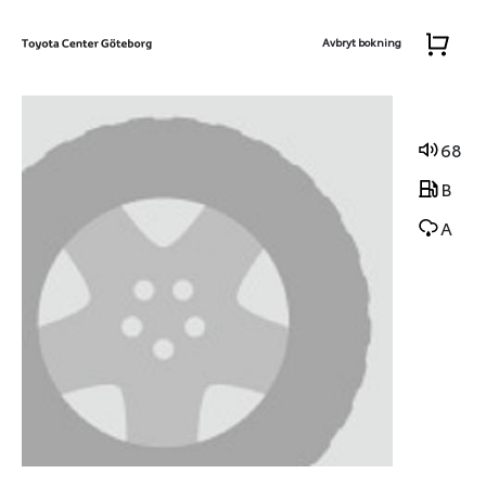
Avbryt bokning
68
B
A