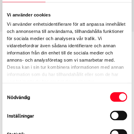
Sommar
195/65 R 15 91H
Art nummer
Vi använder cookies
2310
Vi använder enhetsidentifierare för att anpassa innehållet
och annonserna till användarna, tillhandahålla funktioner
för sociala medier och analysera vår trafik. Vi
Passar detta däck min bil?
vidarebefordrar även sådana identifierare och annan
information från din enhet till de sociala medier och
Ange registreringsnummer för att se om det däck
annons- och analysföretag som vi samarbetar med.
du valt passar din bilmodell. Om du köper däck som
Dessa kan i sin tur kombinera informationen med annan
skall sättas på dina befintliga fälgar, se till att kolla
information som du har tillhandahållit eller som de har
en extra gång så att däck och fälg har samma
samlat in när du har använt deras tjänster.
dimensioner. Ibland kan fälgen ha bytts ut under
Samtyckesval
årens lopp och inte vara samma dimension som
Nödvändig
bilen hade ut från fabrik.
Inställningar
S
Sök
Statistik