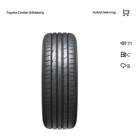
Avbryt bokning
71
C
B