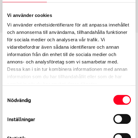
Sommar
195/65 R 15 91V
Art nummer
Vi använder cookies
1443
Vi använder enhetsidentifierare för att anpassa innehållet
och annonserna till användarna, tillhandahålla funktioner
för sociala medier och analysera vår trafik. Vi
Passar detta däck min bil?
vidarebefordrar även sådana identifierare och annan
information från din enhet till de sociala medier och
Ange registreringsnummer för att se om det däck
annons- och analysföretag som vi samarbetar med.
du valt passar din bilmodell. Om du köper däck som
Dessa kan i sin tur kombinera informationen med annan
skall sättas på dina befintliga fälgar, se till att kolla
information som du har tillhandahållit eller som de har
en extra gång så att däck och fälg har samma
samlat in när du har använt deras tjänster.
dimensioner. Ibland kan fälgen ha bytts ut under
Samtyckesval
årens lopp och inte vara samma dimension som
Nödvändig
bilen hade ut från fabrik.
Inställningar
S
Sök
Statistik