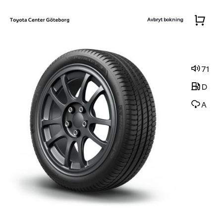
Avbryt bokning
71
D
A