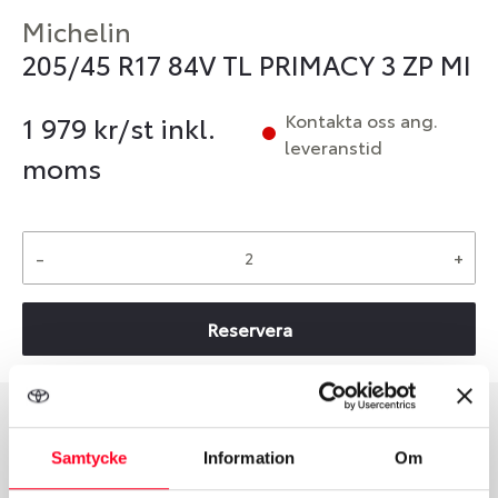
Michelin
205/45 R17 84V TL PRIMACY 3 ZP MI
Kontakta oss ang.
1 979
kr/st inkl.
leveranstid
moms
-
+
Reservera
Däcktyp
Däckstorlek
Samtycke
Information
Om
Sommar
205/45 R 17 84V