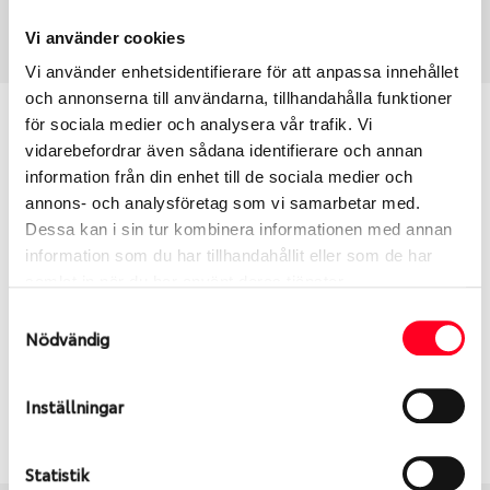
Art nummer
70410
Vi använder cookies
Vi använder enhetsidentifierare för att anpassa innehållet
och annonserna till användarna, tillhandahålla funktioner
Passar detta däck min bil?
för sociala medier och analysera vår trafik. Vi
vidarebefordrar även sådana identifierare och annan
information från din enhet till de sociala medier och
Ange registreringsnummer för att se om det däck
annons- och analysföretag som vi samarbetar med.
du valt passar din bilmodell. Om du köper däck som
Dessa kan i sin tur kombinera informationen med annan
skall sättas på dina befintliga fälgar, se till att kolla
information som du har tillhandahållit eller som de har
en extra gång så att däck och fälg har samma
samlat in när du har använt deras tjänster.
dimensioner. Ibland kan fälgen ha bytts ut under
årens lopp och inte vara samma dimension som
Samtyckesval
Nödvändig
bilen hade ut från fabrik.
Inställningar
S
Sök
Statistik