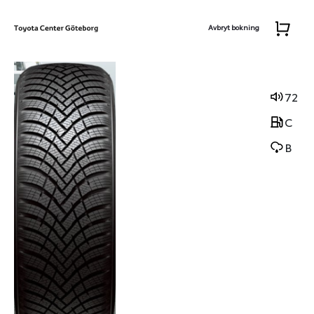
Avbryt bokning
72
C
B