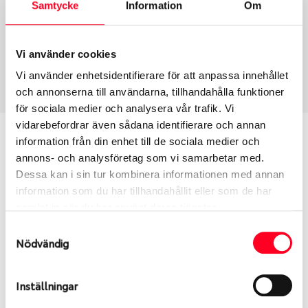
Samtycke
Information
Om
Däcktyp
Däckstorlek
Vinter
205/45 R 17 88V
Vi använder cookies
Art nummer
Vi använder enhetsidentifierare för att anpassa innehållet
1512
och annonserna till användarna, tillhandahålla funktioner
för sociala medier och analysera vår trafik. Vi
vidarebefordrar även sådana identifierare och annan
Passar detta däck min bil?
information från din enhet till de sociala medier och
annons- och analysföretag som vi samarbetar med.
Ange registreringsnummer för att se om det däck
Dessa kan i sin tur kombinera informationen med annan
du valt passar din bilmodell. Om du köper däck som
information som du har tillhandahållit eller som de har
skall sättas på dina befintliga fälgar, se till att kolla
samlat in när du har använt deras tjänster.
en extra gång så att däck och fälg har samma
Samtyckesval
dimensioner. Ibland kan fälgen ha bytts ut under
Nödvändig
årens lopp och inte vara samma dimension som
bilen hade ut från fabrik.
Inställningar