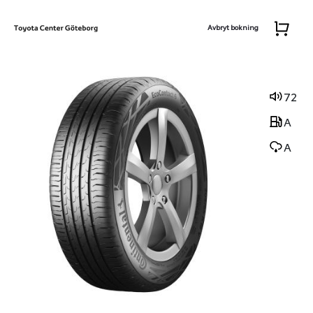
Avbryt bokning
72
A
A