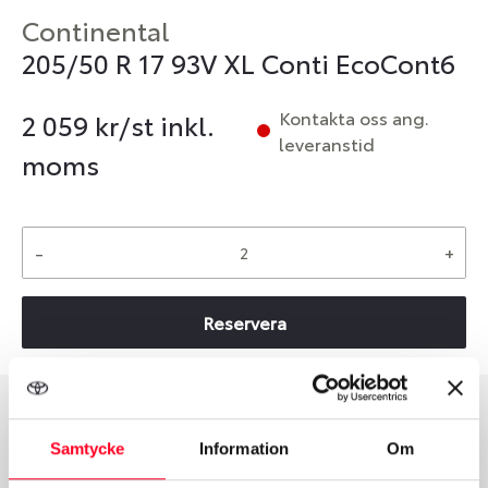
Continental
205/50 R 17 93V XL Conti EcoCont6
Kontakta oss ang.
2 059
kr/st inkl.
leveranstid
moms
-
+
Reservera
Däcktyp
Däckstorlek
Samtycke
Information
Om
Sommar
205/50 R 17 93V