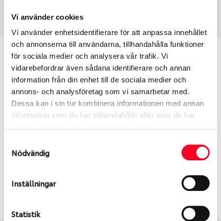
Art nummer
3713
Vi använder cookies
Vi använder enhetsidentifierare för att anpassa innehållet
och annonserna till användarna, tillhandahålla funktioner
Passar detta däck min bil?
för sociala medier och analysera vår trafik. Vi
vidarebefordrar även sådana identifierare och annan
information från din enhet till de sociala medier och
Ange registreringsnummer för att se om det däck
annons- och analysföretag som vi samarbetar med.
du valt passar din bilmodell. Om du köper däck som
Dessa kan i sin tur kombinera informationen med annan
skall sättas på dina befintliga fälgar, se till att kolla
information som du har tillhandahållit eller som de har
en extra gång så att däck och fälg har samma
samlat in när du har använt deras tjänster.
dimensioner. Ibland kan fälgen ha bytts ut under
årens lopp och inte vara samma dimension som
Samtyckesval
Nödvändig
bilen hade ut från fabrik.
Inställningar
S
Sök
Statistik