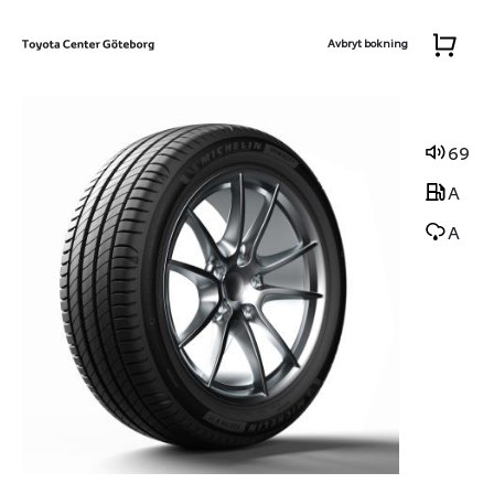
Avbryt bokning
69
A
A