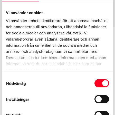
Sommar
205/55 R 16 91H
Art nummer
Vi använder cookies
2360
Vi använder enhetsidentifierare för att anpassa innehållet
och annonserna till användarna, tillhandahålla funktioner
för sociala medier och analysera vår trafik. Vi
Passar detta däck min bil?
vidarebefordrar även sådana identifierare och annan
information från din enhet till de sociala medier och
Ange registreringsnummer för att se om det däck
annons- och analysföretag som vi samarbetar med.
du valt passar din bilmodell. Om du köper däck som
Dessa kan i sin tur kombinera informationen med annan
skall sättas på dina befintliga fälgar, se till att kolla
information som du har tillhandahållit eller som de har
en extra gång så att däck och fälg har samma
samlat in när du har använt deras tjänster.
dimensioner. Ibland kan fälgen ha bytts ut under
Samtyckesval
årens lopp och inte vara samma dimension som
Nödvändig
bilen hade ut från fabrik.
Inställningar
S
Sök
Statistik