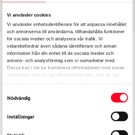
Sommar
205/55 R 17 91W
Art nummer
Vi använder cookies
2262
Vi använder enhetsidentifierare för att anpassa innehållet
och annonserna till användarna, tillhandahålla funktioner
för sociala medier och analysera vår trafik. Vi
Passar detta däck min bil?
vidarebefordrar även sådana identifierare och annan
information från din enhet till de sociala medier och
Ange registreringsnummer för att se om det däck
annons- och analysföretag som vi samarbetar med.
du valt passar din bilmodell. Om du köper däck som
Dessa kan i sin tur kombinera informationen med annan
skall sättas på dina befintliga fälgar, se till att kolla
information som du har tillhandahållit eller som de har
en extra gång så att däck och fälg har samma
samlat in när du har använt deras tjänster.
dimensioner. Ibland kan fälgen ha bytts ut under
Samtyckesval
årens lopp och inte vara samma dimension som
Nödvändig
bilen hade ut från fabrik.
Inställningar
S
Sök
Statistik