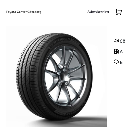
Avbryt bokning
68
A
B