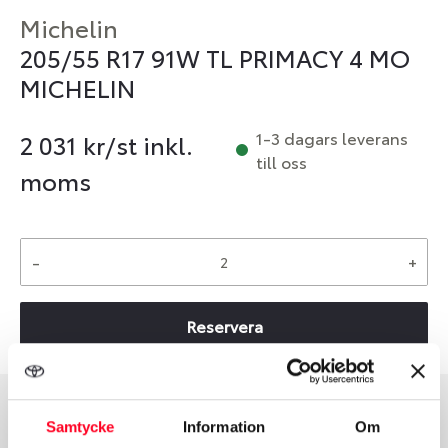
Michelin
205/55 R17 91W TL PRIMACY 4 MO
MICHELIN
1-3 dagars leverans
2 031
kr/st inkl.
till oss
moms
-
+
Reservera
Samtycke
Information
Om
Däcktyp
Däckstorlek