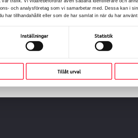
vår trafik. Vi vidarebefordrar även sådana identifierare och anna
nnons- och analysföretag som vi samarbetar med. Dessa kan i sin
har tillhandahållit eller som de har samlat in när du har använt 
ialen
s oss levereras de direkt till någon av våra däckverkstäder 
Inställningar
Statistik
ch tid för upphämtning eller service. När vi byter dina däck s
Tillåt urval