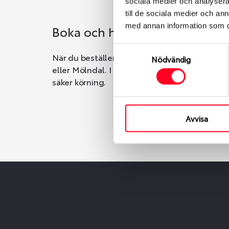
sociala medier och analysera 
till de sociala medier och a
med annan information som du 
Boka och hämta hos Däckspec
Samtyckesval
När du beställer dina nya däck eller fälgar ho
Nödvändig
eller Mölndal. I beställningen anger du datum o
säker körning.
Avvisa