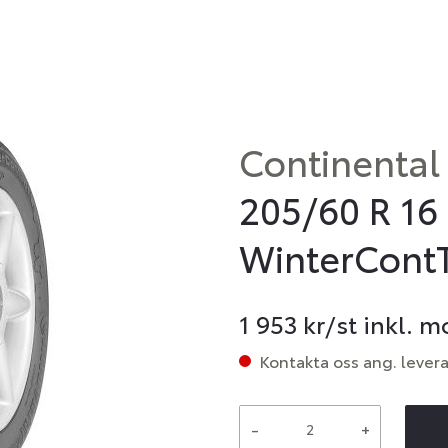
Continental
205/60 R 16
WinterCont
1 953
kr/st inkl. 
Kontakta oss ang. lever
-
+