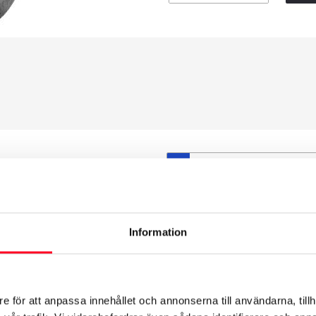
S
et däck du valt passar din
ttas på dina befintliga
att däck och fälg har samma
Information
t under årens lopp och inte
från fabrik.
e för att anpassa innehållet och annonserna till användarna, tillh