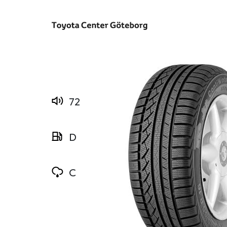
72
D
C