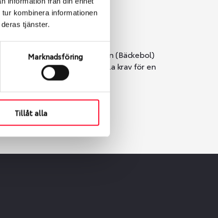
n information från din enhet
 tur kombinera informationen
deras tjänster.
i Göteborg. Välj mellan Hisingen (Bäckebol)
Marknadsföring
er vi till att de uppfyller alla krav för en
Tillåt alla