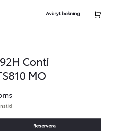
Avbryt bokning
 92H Conti
TS810 MO
moms
anstid
Reservera