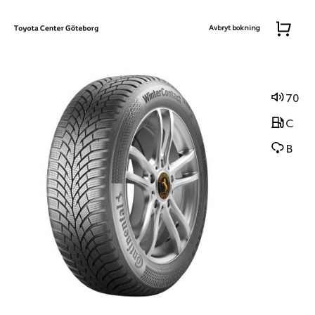
Avbryt bokning
70
C
B