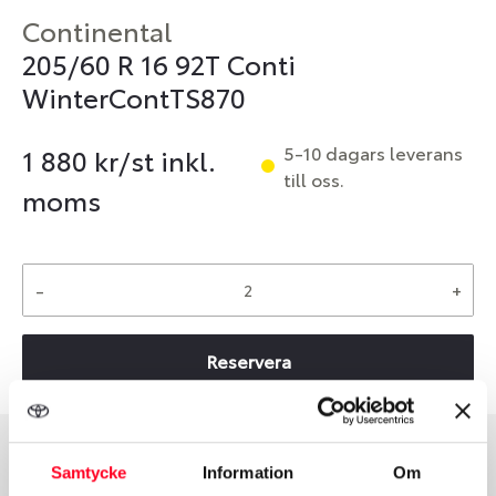
Continental
205/60 R 16 92T Conti
WinterContTS870
5-10 dagars leverans
1 880
kr/st inkl.
till oss.
moms
-
+
Reservera
Samtycke
Information
Om
Däcktyp
Däckstorlek