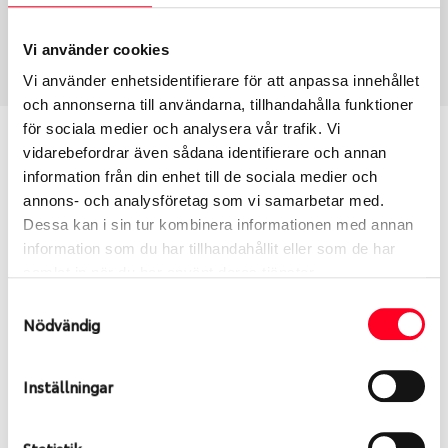
Vinter
205/60 R 16 92T
Art nummer
Vi använder cookies
1536
Vi använder enhetsidentifierare för att anpassa innehållet
och annonserna till användarna, tillhandahålla funktioner
för sociala medier och analysera vår trafik. Vi
Passar detta däck min bil?
vidarebefordrar även sådana identifierare och annan
information från din enhet till de sociala medier och
Ange registreringsnummer för att se om det däck
annons- och analysföretag som vi samarbetar med.
du valt passar din bilmodell. Om du köper däck som
Dessa kan i sin tur kombinera informationen med annan
skall sättas på dina befintliga fälgar, se till att kolla
information som du har tillhandahållit eller som de har
en extra gång så att däck och fälg har samma
samlat in när du har använt deras tjänster.
dimensioner. Ibland kan fälgen ha bytts ut under
Samtyckesval
årens lopp och inte vara samma dimension som
Nödvändig
bilen hade ut från fabrik.
Inställningar
S
Sök
Statistik