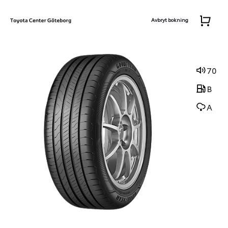
Avbryt bokning
70
B
A