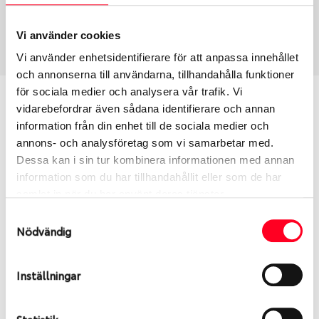
Sommar
205/60 R 16 92V
Art nummer
Vi använder cookies
2445
Vi använder enhetsidentifierare för att anpassa innehållet
och annonserna till användarna, tillhandahålla funktioner
för sociala medier och analysera vår trafik. Vi
Passar detta däck min bil?
vidarebefordrar även sådana identifierare och annan
information från din enhet till de sociala medier och
Ange registreringsnummer för att se om det däck
annons- och analysföretag som vi samarbetar med.
du valt passar din bilmodell. Om du köper däck som
Dessa kan i sin tur kombinera informationen med annan
skall sättas på dina befintliga fälgar, se till att kolla
information som du har tillhandahållit eller som de har
en extra gång så att däck och fälg har samma
samlat in när du har använt deras tjänster.
dimensioner. Ibland kan fälgen ha bytts ut under
Samtyckesval
årens lopp och inte vara samma dimension som
Nödvändig
bilen hade ut från fabrik.
Inställningar
S
Sök
Statistik