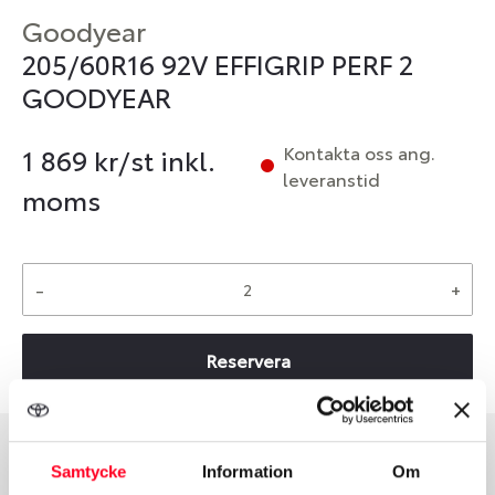
Goodyear
205/60R16 92V EFFIGRIP PERF 2
GOODYEAR
Kontakta oss ang.
1 869
kr/st inkl.
leveranstid
moms
-
+
Reservera
Samtycke
Information
Om
Däcktyp
Däckstorlek