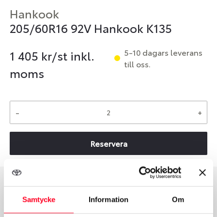
Hankook
205/60R16 92V Hankook K135
5-10 dagars leverans
1 405
kr/st inkl.
till oss.
moms
-
+
Reservera
Däcktyp
Däckstorlek
Samtycke
Information
Om
Sommar
205/60 R 16 92V