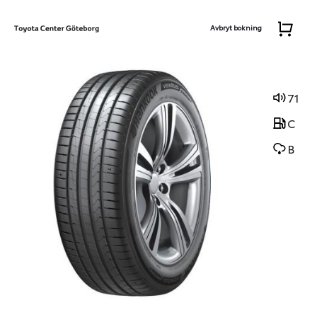
Avbryt bokning
71
C
B