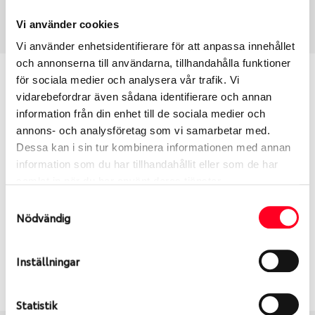
Art nummer
3723
Vi använder cookies
Vi använder enhetsidentifierare för att anpassa innehållet
och annonserna till användarna, tillhandahålla funktioner
Passar detta däck min bil?
för sociala medier och analysera vår trafik. Vi
vidarebefordrar även sådana identifierare och annan
information från din enhet till de sociala medier och
Ange registreringsnummer för att se om det däck
annons- och analysföretag som vi samarbetar med.
du valt passar din bilmodell. Om du köper däck som
Dessa kan i sin tur kombinera informationen med annan
skall sättas på dina befintliga fälgar, se till att kolla
information som du har tillhandahållit eller som de har
en extra gång så att däck och fälg har samma
samlat in när du har använt deras tjänster.
dimensioner. Ibland kan fälgen ha bytts ut under
årens lopp och inte vara samma dimension som
Samtyckesval
Nödvändig
bilen hade ut från fabrik.
Inställningar
S
Sök
Statistik