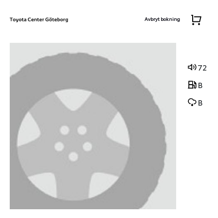
Avbryt bokning
72
B
B