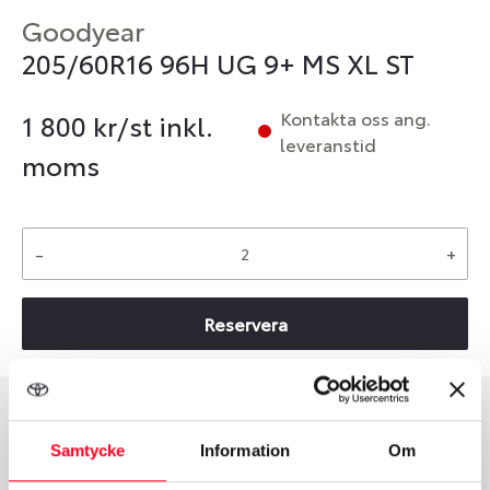
Goodyear
205/60R16 96H UG 9+ MS XL ST
Kontakta oss ang.
1 800
kr/st inkl.
leveranstid
moms
-
+
Reservera
Däcktyp
Däckstorlek
Samtycke
Information
Om
Vinter
205/60 R 16 96H