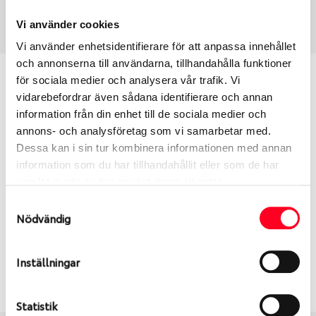
Art nummer
3655
Vi använder cookies
Vi använder enhetsidentifierare för att anpassa innehållet
och annonserna till användarna, tillhandahålla funktioner
Passar detta däck min bil?
för sociala medier och analysera vår trafik. Vi
vidarebefordrar även sådana identifierare och annan
information från din enhet till de sociala medier och
Ange registreringsnummer för att se om det däck
annons- och analysföretag som vi samarbetar med.
du valt passar din bilmodell. Om du köper däck som
Dessa kan i sin tur kombinera informationen med annan
skall sättas på dina befintliga fälgar, se till att kolla
information som du har tillhandahållit eller som de har
en extra gång så att däck och fälg har samma
samlat in när du har använt deras tjänster.
dimensioner. Ibland kan fälgen ha bytts ut under
årens lopp och inte vara samma dimension som
Samtyckesval
Nödvändig
bilen hade ut från fabrik.
Inställningar
S
Sök
Statistik