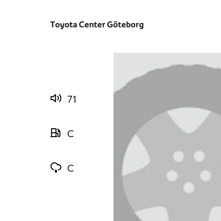
71
C
C