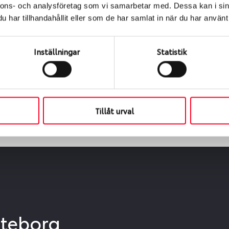
nnons- och analysföretag som vi samarbetar med. Dessa kan i sin
ialen
har tillhandahållit eller som de har samlat in när du har använt 
s oss levereras de direkt till någon av våra däckverkstäder 
Inställningar
Statistik
ch tid för upphämtning eller service. När vi byter dina däck s
Tillåt urval
öteborg