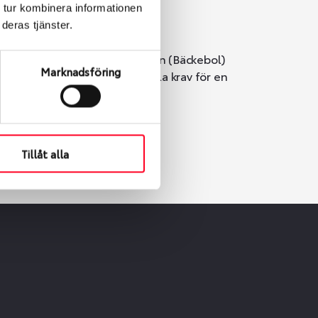
 tur kombinera informationen
deras tjänster.
i Göteborg. Välj mellan Hisingen (Bäckebol)
Marknadsföring
er vi till att de uppfyller alla krav för en
Tillåt alla