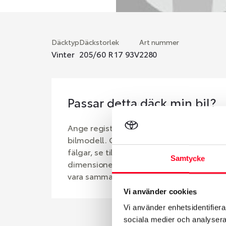
Däcktyp
Däckstorlek
Art nummer
Vinter
205/60 R 17 93V
2280
Passar detta däck min bil?
Ange registreringsnummer för att se om d
bilmodell. Om du köper däck som skall sä
fälgar, se till att kolla en extra gång så 
Samtycke
dimensioner. Ibland kan fälgen ha bytts u
vara samma dimension som bilen hade ut 
Vi använder cookies
Vi använder enhetsidentifierar
sociala medier och analysera 