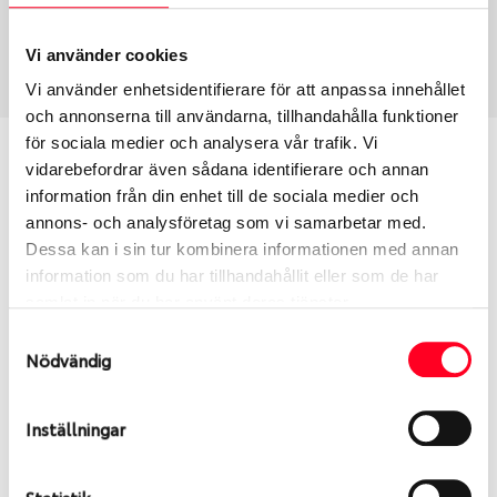
USA, 4x4 vinter
205/70 R 15 96T
Art nummer
Vi använder cookies
2070
Vi använder enhetsidentifierare för att anpassa innehållet
och annonserna till användarna, tillhandahålla funktioner
för sociala medier och analysera vår trafik. Vi
Passar detta däck min bil?
vidarebefordrar även sådana identifierare och annan
information från din enhet till de sociala medier och
Ange registreringsnummer för att se om det däck
annons- och analysföretag som vi samarbetar med.
du valt passar din bilmodell. Om du köper däck som
Dessa kan i sin tur kombinera informationen med annan
skall sättas på dina befintliga fälgar, se till att kolla
information som du har tillhandahållit eller som de har
en extra gång så att däck och fälg har samma
samlat in när du har använt deras tjänster.
dimensioner. Ibland kan fälgen ha bytts ut under
Samtyckesval
årens lopp och inte vara samma dimension som
Nödvändig
bilen hade ut från fabrik.
Inställningar
S
Sök
Statistik