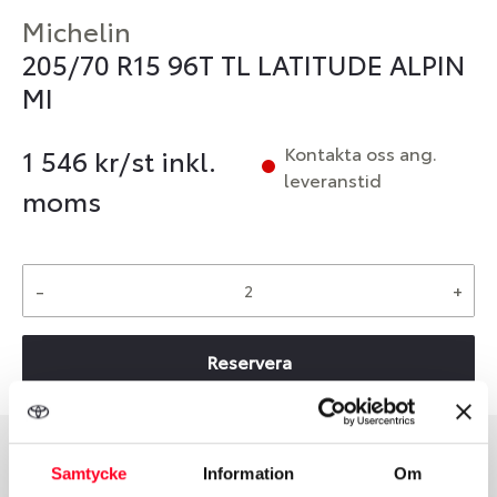
Michelin
205/70 R15 96T TL LATITUDE ALPIN
MI
Kontakta oss ang.
1 546
kr/st inkl.
leveranstid
moms
-
+
Reservera
Samtycke
Information
Om
Däcktyp
Däckstorlek