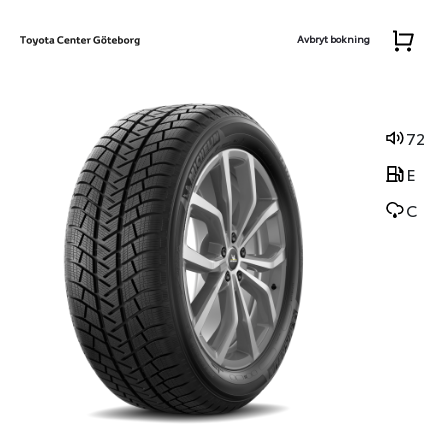
Avbryt bokning
72
E
C