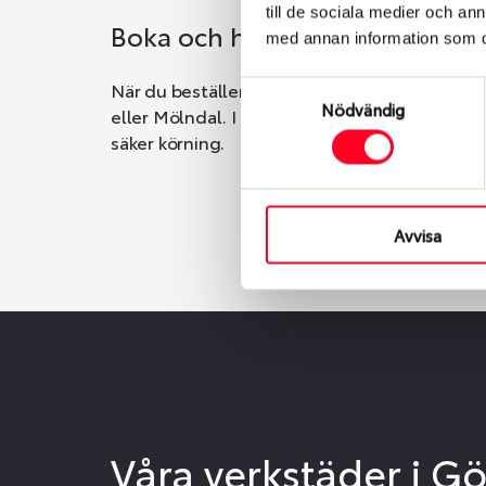
till de sociala medier och a
Boka och hämta hos Däckspec
med annan information som du 
När du beställer dina nya däck eller fälgar ho
Samtyckesval
Nödvändig
eller Mölndal. I beställningen anger du datum o
säker körning.
Avvisa
Våra verkstäder i G