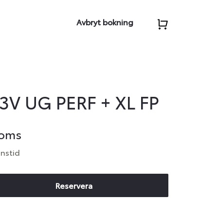
Avbryt bokning
3V UG PERF + XL FP
moms
anstid
Reservera