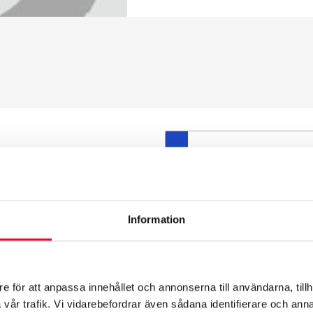
S
et däck du valt passar din
ttas på dina befintliga
att däck och fälg har samma
Information
t under årens lopp och inte
från fabrik.
e för att anpassa innehållet och annonserna till användarna, tillh
vår trafik. Vi vidarebefordrar även sådana identifierare och anna