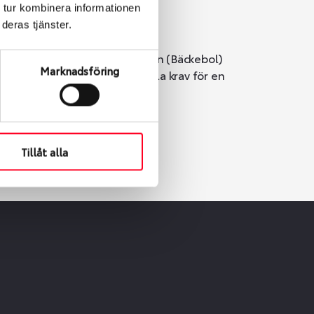
 tur kombinera informationen
deras tjänster.
i Göteborg. Välj mellan Hisingen (Bäckebol)
Marknadsföring
er vi till att de uppfyller alla krav för en
Tillåt alla