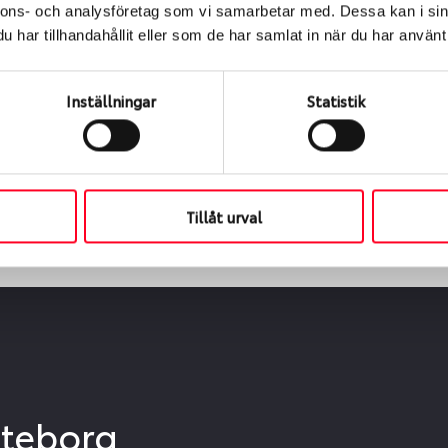
nnons- och analysföretag som vi samarbetar med. Dessa kan i sin
ialen
har tillhandahållit eller som de har samlat in när du har använt 
s oss levereras de direkt till någon av våra däckverkstäder 
Inställningar
Statistik
ch tid för upphämtning eller service. När vi byter dina däck s
Tillåt urval
öteborg