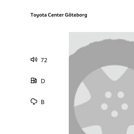
72
D
B