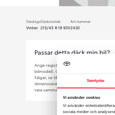
Däcktyp
Däckstorlek
Art nummer
Vinter
215/45 R 18 93V
2420
Passar detta däck min bil?
Ange registreringsnummer för att se om d
bilmodell. Om du köper däck som skall sä
fälgar, se till att kolla en extra gång så 
Samtycke
dimensioner. Ibland kan fälgen ha bytts u
vara samma dimension som bilen hade ut 
Vi använder cookies
Vi använder enhetsidentifierar
sociala medier och analysera 