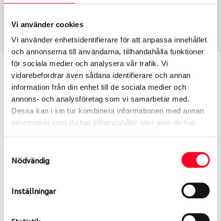
Vinter
215/55 R 16 97T
Art nummer
Vi använder cookies
120223
Vi använder enhetsidentifierare för att anpassa innehållet
och annonserna till användarna, tillhandahålla funktioner
för sociala medier och analysera vår trafik. Vi
Passar detta däck min bil?
vidarebefordrar även sådana identifierare och annan
information från din enhet till de sociala medier och
Ange registreringsnummer för att se om det däck
annons- och analysföretag som vi samarbetar med.
du valt passar din bilmodell. Om du köper däck som
Dessa kan i sin tur kombinera informationen med annan
skall sättas på dina befintliga fälgar, se till att kolla
information som du har tillhandahållit eller som de har
en extra gång så att däck och fälg har samma
samlat in när du har använt deras tjänster.
dimensioner. Ibland kan fälgen ha bytts ut under
Samtyckesval
årens lopp och inte vara samma dimension som
Nödvändig
bilen hade ut från fabrik.
Inställningar
S
Sök
Statistik