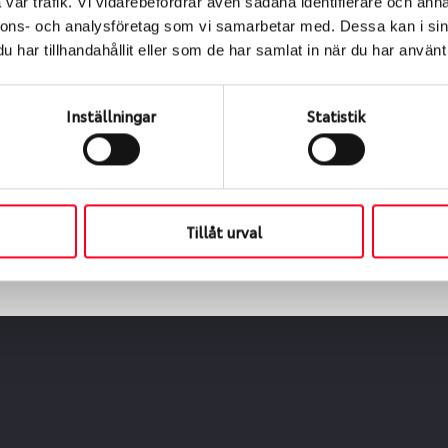
vår trafik. Vi vidarebefordrar även sådana identifierare och anna
nnons- och analysföretag som vi samarbetar med. Dessa kan i sin
har tillhandahållit eller som de har samlat in när du har använt 
ialen
s oss levereras de direkt till någon av våra däckverkstäder 
Inställningar
Statistik
ch tid för upphämtning eller service. När vi byter dina däck s
Tillåt urval