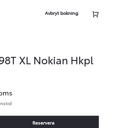
Avbryt bokning
 98T XL Nokian Hkpl
moms
anstid
Reservera