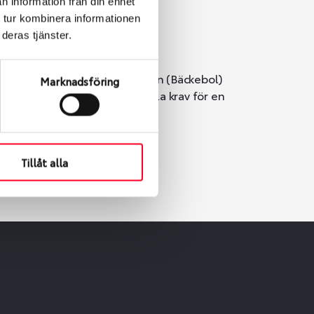
n information från din enhet
 tur kombinera informationen
deras tjänster.
i Göteborg. Välj mellan Hisingen (Bäckebol)
Marknadsföring
er vi till att de uppfyller alla krav för en
Tillåt alla