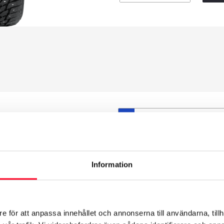
S
et däck du valt passar din
ttas på dina befintliga
att däck och fälg har samma
Information
t under årens lopp och inte
från fabrik.
e för att anpassa innehållet och annonserna till användarna, tillh