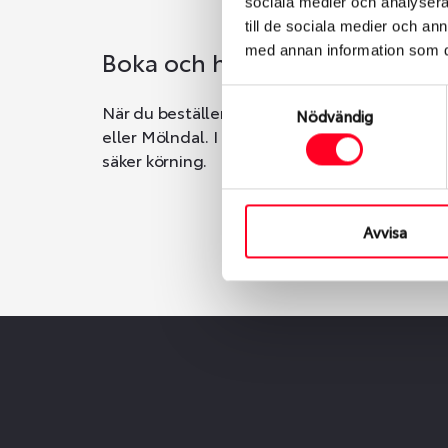
sociala medier och analysera 
till de sociala medier och a
med annan information som du 
Boka och hämta hos Däckspec
Samtyckesval
När du beställer dina nya däck eller fälgar ho
Nödvändig
eller Mölndal. I beställningen anger du datum o
säker körning.
Avvisa