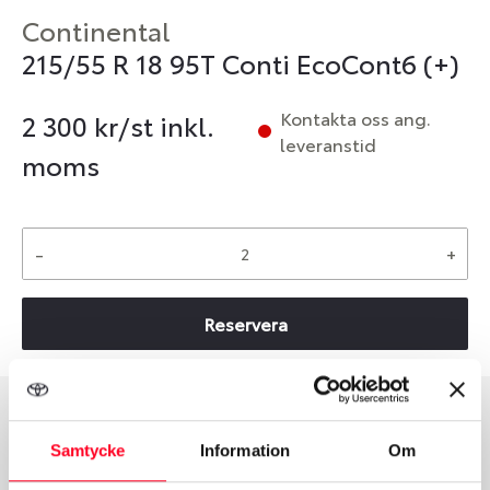
Continental
215/55 R 18 95T Conti EcoCont6 (+)
Kontakta oss ang.
2 300
kr/st inkl.
leveranstid
moms
-
+
Reservera
Däcktyp
Däckstorlek
Samtycke
Information
Om
Sommar
215/55 R 18 95T