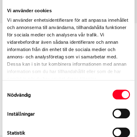
Art nummer
1361
Vi använder cookies
Vi använder enhetsidentifierare för att anpassa innehållet
och annonserna till användarna, tillhandahålla funktioner
Passar detta däck min bil?
för sociala medier och analysera vår trafik. Vi
vidarebefordrar även sådana identifierare och annan
information från din enhet till de sociala medier och
Ange registreringsnummer för att se om det däck
annons- och analysföretag som vi samarbetar med.
du valt passar din bilmodell. Om du köper däck som
Dessa kan i sin tur kombinera informationen med annan
skall sättas på dina befintliga fälgar, se till att kolla
information som du har tillhandahållit eller som de har
en extra gång så att däck och fälg har samma
samlat in när du har använt deras tjänster.
dimensioner. Ibland kan fälgen ha bytts ut under
årens lopp och inte vara samma dimension som
Samtyckesval
Nödvändig
bilen hade ut från fabrik.
Inställningar
S
Sök
Statistik