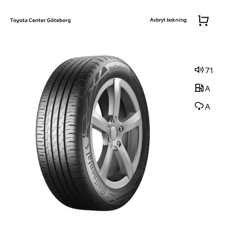
Avbryt bokning
71
A
A