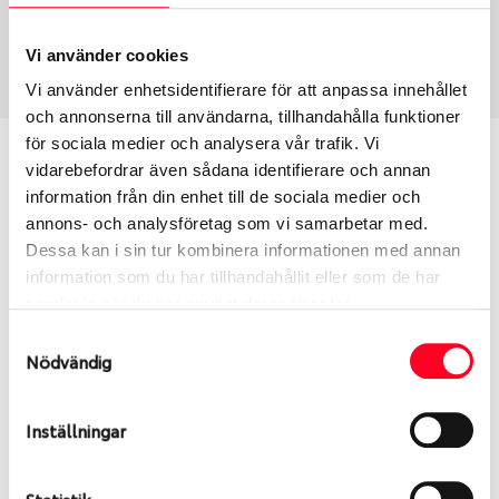
Vinter
215/55 R 18 99T
Art nummer
Vi använder cookies
1485
Vi använder enhetsidentifierare för att anpassa innehållet
och annonserna till användarna, tillhandahålla funktioner
för sociala medier och analysera vår trafik. Vi
Passar detta däck min bil?
vidarebefordrar även sådana identifierare och annan
information från din enhet till de sociala medier och
Ange registreringsnummer för att se om det däck
annons- och analysföretag som vi samarbetar med.
du valt passar din bilmodell. Om du köper däck som
Dessa kan i sin tur kombinera informationen med annan
skall sättas på dina befintliga fälgar, se till att kolla
information som du har tillhandahållit eller som de har
en extra gång så att däck och fälg har samma
samlat in när du har använt deras tjänster.
dimensioner. Ibland kan fälgen ha bytts ut under
Samtyckesval
årens lopp och inte vara samma dimension som
Nödvändig
bilen hade ut från fabrik.
Inställningar
S
Sök
Statistik