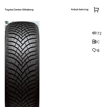
Avbryt bokning
72
C
B