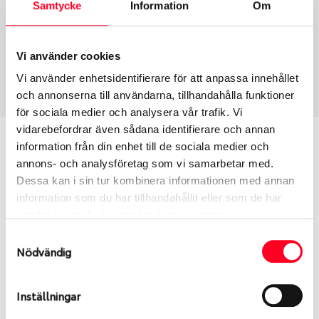
Samtycke
Information
Om
Däcktyp
Däckstorlek
Vinter
215/55 R 17 98V
Vi använder cookies
Art nummer
Vi använder enhetsidentifierare för att anpassa innehållet
1247
och annonserna till användarna, tillhandahålla funktioner
för sociala medier och analysera vår trafik. Vi
vidarebefordrar även sådana identifierare och annan
Passar detta däck min bil?
information från din enhet till de sociala medier och
annons- och analysföretag som vi samarbetar med.
Ange registreringsnummer för att se om det däck
Dessa kan i sin tur kombinera informationen med annan
du valt passar din bilmodell. Om du köper däck som
information som du har tillhandahållit eller som de har
skall sättas på dina befintliga fälgar, se till att kolla
samlat in när du har använt deras tjänster.
en extra gång så att däck och fälg har samma
Samtyckesval
dimensioner. Ibland kan fälgen ha bytts ut under
Nödvändig
årens lopp och inte vara samma dimension som
bilen hade ut från fabrik.
Inställningar