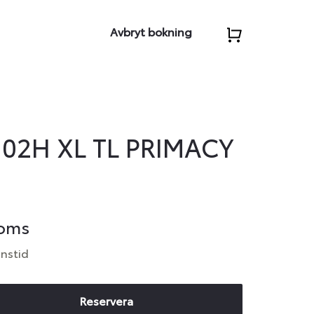
Avbryt bokning
102H XL TL PRIMACY
moms
anstid
Reservera