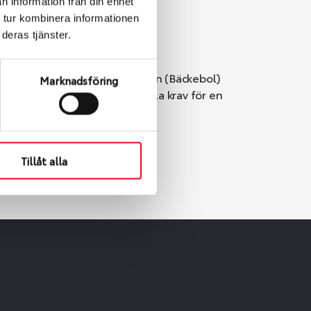
n information från din enhet
 tur kombinera informationen
deras tjänster.
i Göteborg. Välj mellan Hisingen (Bäckebol)
Marknadsföring
er vi till att de uppfyller alla krav för en
Tillåt alla