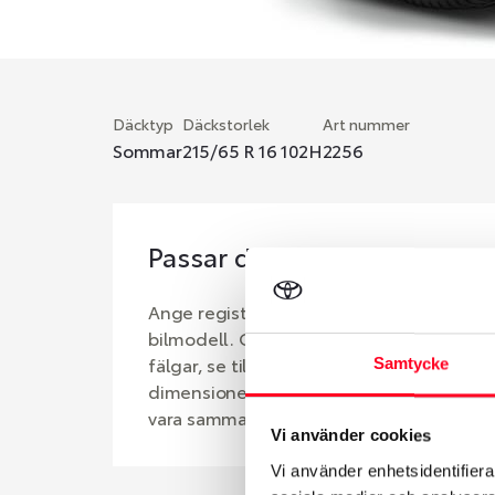
Däcktyp
Däckstorlek
Art nummer
Sommar
215/65 R 16 102H
2256
Passar detta däck min bil?
Ange registreringsnummer för att se om d
bilmodell. Om du köper däck som skall sä
fälgar, se till att kolla en extra gång så 
Samtycke
dimensioner. Ibland kan fälgen ha bytts u
vara samma dimension som bilen hade ut 
Vi använder cookies
Vi använder enhetsidentifierar