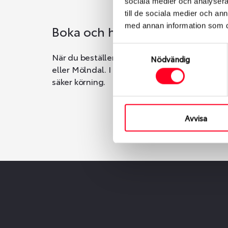
sociala medier och analysera 
till de sociala medier och a
med annan information som du 
Boka och hämta hos Däckspec
Samtyckesval
När du beställer dina nya däck eller fälgar ho
Nödvändig
eller Mölndal. I beställningen anger du datum o
säker körning.
Avvisa