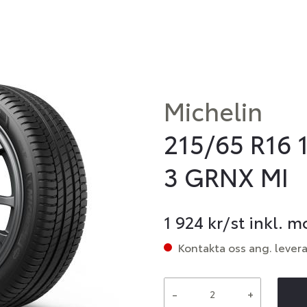
Michelin
215/65 R16 
3 GRNX MI
1 924
kr/st inkl. 
Kontakta oss ang. lever
-
+