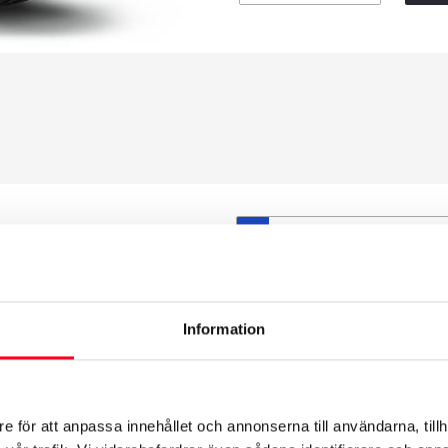
S
et däck du valt passar din
ttas på dina befintliga
att däck och fälg har samma
Information
t under årens lopp och inte
från fabrik.
e för att anpassa innehållet och annonserna till användarna, tillh