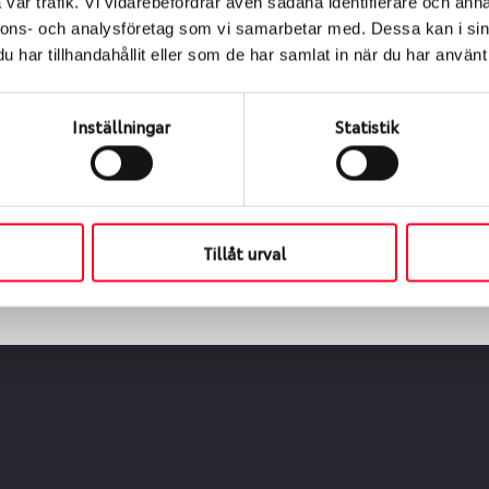
vår trafik. Vi vidarebefordrar även sådana identifierare och anna
nnons- och analysföretag som vi samarbetar med. Dessa kan i sin
har tillhandahållit eller som de har samlat in när du har använt 
ialen
s oss levereras de direkt till någon av våra däckverkstäder 
Inställningar
Statistik
ch tid för upphämtning eller service. När vi byter dina däck s
Tillåt urval