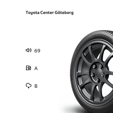
69
A
B