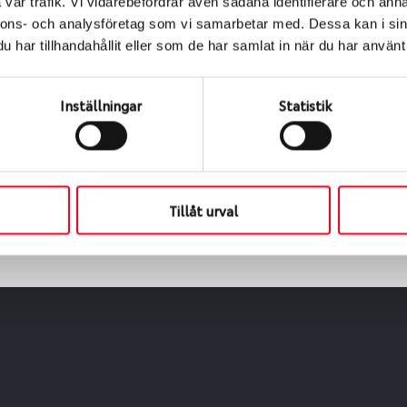
vår trafik. Vi vidarebefordrar även sådana identifierare och anna
nnons- och analysföretag som vi samarbetar med. Dessa kan i sin
har tillhandahållit eller som de har samlat in när du har använt 
ialen
s oss levereras de direkt till någon av våra däckverkstäder 
Inställningar
Statistik
ch tid för upphämtning eller service. När vi byter dina däck s
Tillåt urval