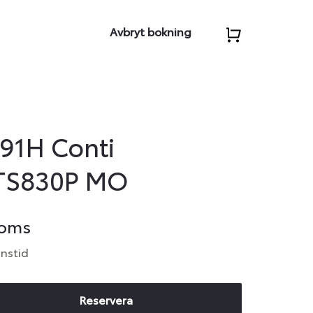
Avbryt bokning
 91H Conti
TS830P MO
moms
anstid
Reservera