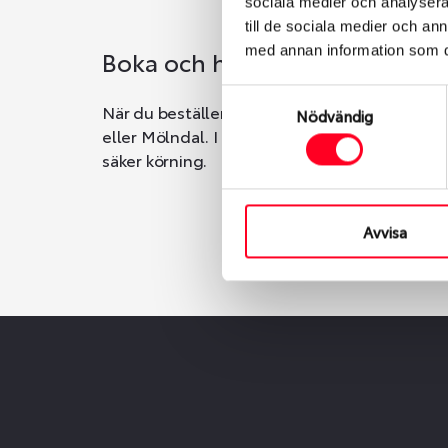
sociala medier och analysera 
till de sociala medier och a
med annan information som du 
Boka och hämta hos Däckspec
Samtyckesval
När du beställer dina nya däck eller fälgar ho
Nödvändig
eller Mölndal. I beställningen anger du datum o
säker körning.
Avvisa