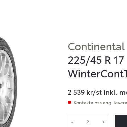
Continental
225/45 R 17
WinterCont
2 539
kr/st inkl. 
Kontakta oss ang. lever
-
+