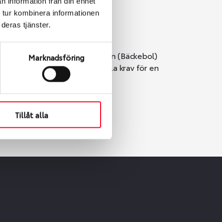
n information från din enhet
 tur kombinera informationen
deras tjänster.
i Göteborg. Välj mellan Hisingen (Bäckebol)
Marknadsföring
er vi till att de uppfyller alla krav för en
Tillåt alla