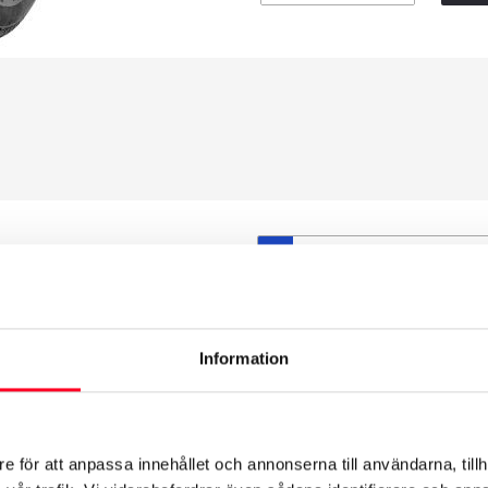
S
et däck du valt passar din
ttas på dina befintliga
att däck och fälg har samma
Information
t under årens lopp och inte
från fabrik.
e för att anpassa innehållet och annonserna till användarna, tillh