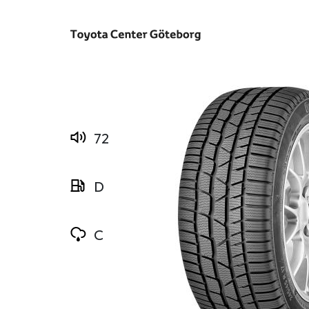
72
D
C