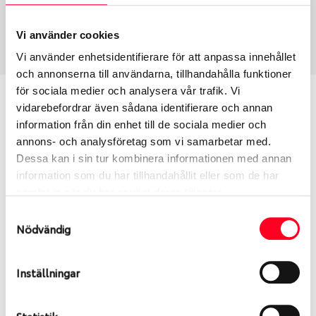
Vinter
225/45 R 18 95T
Art nummer
Vi använder cookies
1769
Vi använder enhetsidentifierare för att anpassa innehållet
och annonserna till användarna, tillhandahålla funktioner
för sociala medier och analysera vår trafik. Vi
Passar detta däck min bil?
vidarebefordrar även sådana identifierare och annan
information från din enhet till de sociala medier och
Ange registreringsnummer för att se om det däck
annons- och analysföretag som vi samarbetar med.
du valt passar din bilmodell. Om du köper däck som
Dessa kan i sin tur kombinera informationen med annan
skall sättas på dina befintliga fälgar, se till att kolla
information som du har tillhandahållit eller som de har
en extra gång så att däck och fälg har samma
samlat in när du har använt deras tjänster.
dimensioner. Ibland kan fälgen ha bytts ut under
Samtyckesval
årens lopp och inte vara samma dimension som
Nödvändig
bilen hade ut från fabrik.
Inställningar
S
Sök
Statistik