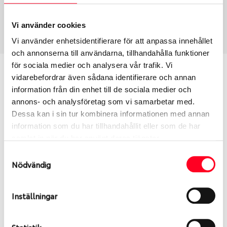
Sommar
225/45 R 18 95Y
Art nummer
Vi använder cookies
3389
Vi använder enhetsidentifierare för att anpassa innehållet
och annonserna till användarna, tillhandahålla funktioner
för sociala medier och analysera vår trafik. Vi
Passar detta däck min bil?
vidarebefordrar även sådana identifierare och annan
information från din enhet till de sociala medier och
Ange registreringsnummer för att se om det däck
annons- och analysföretag som vi samarbetar med.
du valt passar din bilmodell. Om du köper däck som
Dessa kan i sin tur kombinera informationen med annan
skall sättas på dina befintliga fälgar, se till att kolla
information som du har tillhandahållit eller som de har
en extra gång så att däck och fälg har samma
samlat in när du har använt deras tjänster.
dimensioner. Ibland kan fälgen ha bytts ut under
Samtyckesval
årens lopp och inte vara samma dimension som
Nödvändig
bilen hade ut från fabrik.
Inställningar
S
Sök
Statistik