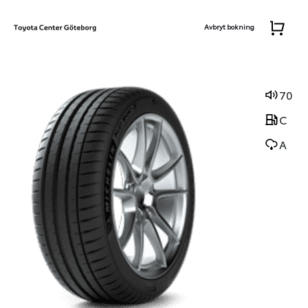
Avbryt bokning
70
C
A