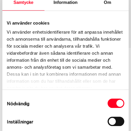
Samtycke
Information
Om
Däcktyp
Däckstorlek
Sommar
225/45 R 19 96W
Vi använder cookies
Art nummer
Vi använder enhetsidentifierare för att anpassa innehållet
2366
och annonserna till användarna, tillhandahålla funktioner
för sociala medier och analysera vår trafik. Vi
vidarebefordrar även sådana identifierare och annan
Passar detta däck min bil?
information från din enhet till de sociala medier och
annons- och analysföretag som vi samarbetar med.
Ange registreringsnummer för att se om det däck
Dessa kan i sin tur kombinera informationen med annan
du valt passar din bilmodell. Om du köper däck som
information som du har tillhandahållit eller som de har
skall sättas på dina befintliga fälgar, se till att kolla
samlat in när du har använt deras tjänster.
en extra gång så att däck och fälg har samma
Samtyckesval
dimensioner. Ibland kan fälgen ha bytts ut under
Nödvändig
årens lopp och inte vara samma dimension som
bilen hade ut från fabrik.
Inställningar