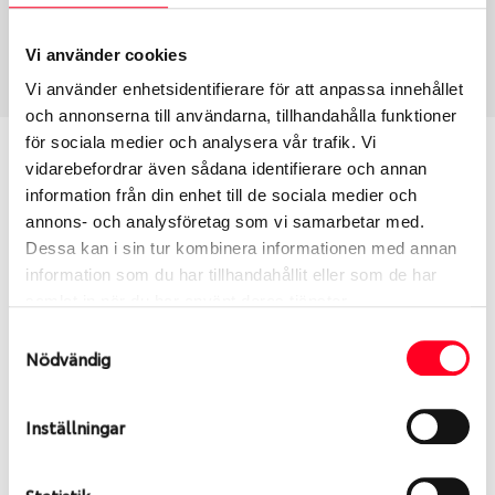
Sommar
225/45 R 17 94W
Art nummer
Vi använder cookies
2725
Vi använder enhetsidentifierare för att anpassa innehållet
och annonserna till användarna, tillhandahålla funktioner
för sociala medier och analysera vår trafik. Vi
Passar detta däck min bil?
vidarebefordrar även sådana identifierare och annan
information från din enhet till de sociala medier och
Ange registreringsnummer för att se om det däck
annons- och analysföretag som vi samarbetar med.
du valt passar din bilmodell. Om du köper däck som
Dessa kan i sin tur kombinera informationen med annan
skall sättas på dina befintliga fälgar, se till att kolla
information som du har tillhandahållit eller som de har
en extra gång så att däck och fälg har samma
samlat in när du har använt deras tjänster.
dimensioner. Ibland kan fälgen ha bytts ut under
Samtyckesval
årens lopp och inte vara samma dimension som
Nödvändig
bilen hade ut från fabrik.
Inställningar
S
Sök
Statistik