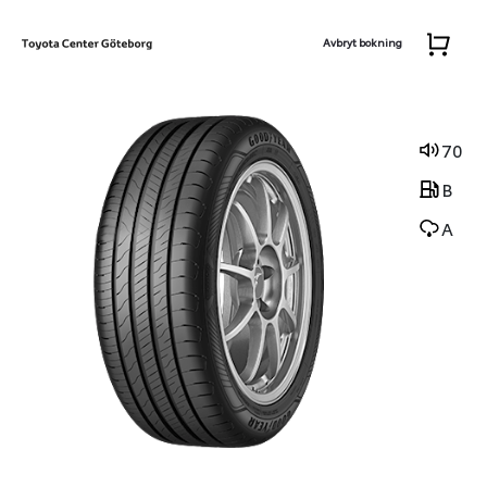
Avbryt bokning
70
B
A