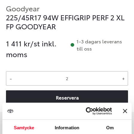
Goodyear
225/45R17 94W EFFIGRIP PERF 2 XL
FP GOODYEAR
1-3 dagars leverans
1 411
kr/st inkl.
till oss
moms
-
+
Reservera
Samtycke
Information
Om
Däcktyp
Däckstorlek