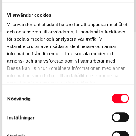
Sommar
225/50 R 17 98W
Art nummer
Vi använder cookies
2347
Vi använder enhetsidentifierare för att anpassa innehållet
och annonserna till användarna, tillhandahålla funktioner
för sociala medier och analysera vår trafik. Vi
Passar detta däck min bil?
vidarebefordrar även sådana identifierare och annan
information från din enhet till de sociala medier och
Ange registreringsnummer för att se om det däck
annons- och analysföretag som vi samarbetar med.
du valt passar din bilmodell. Om du köper däck som
Dessa kan i sin tur kombinera informationen med annan
skall sättas på dina befintliga fälgar, se till att kolla
information som du har tillhandahållit eller som de har
en extra gång så att däck och fälg har samma
samlat in när du har använt deras tjänster.
dimensioner. Ibland kan fälgen ha bytts ut under
Samtyckesval
årens lopp och inte vara samma dimension som
Nödvändig
bilen hade ut från fabrik.
Inställningar
S
Sök
Statistik