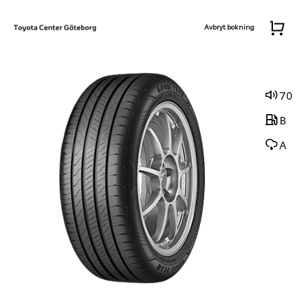
Avbryt bokning
70
B
A