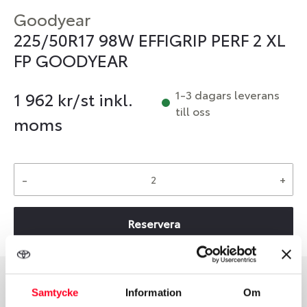
Goodyear
225/50R17 98W EFFIGRIP PERF 2 XL
FP GOODYEAR
1-3 dagars leverans
1 962
kr/st inkl.
till oss
moms
-
+
Reservera
Samtycke
Information
Om
Däcktyp
Däckstorlek