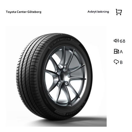
Avbryt bokning
68
A
B