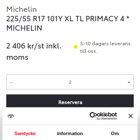
Michelin
225/55 R17 101Y XL TL PRIMACY 4 *
MICHELIN
5-10 dagars leverans
2 406
kr/st inkl.
till oss.
moms
-
+
Reservera
Samtycke
Information
Om
Däcktyp
Däckstorlek