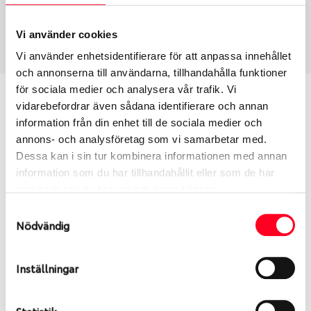
Sommar
225/55 R 17 101Y
Art nummer
Vi använder cookies
1546
Vi använder enhetsidentifierare för att anpassa innehållet
och annonserna till användarna, tillhandahålla funktioner
för sociala medier och analysera vår trafik. Vi
Passar detta däck min bil?
vidarebefordrar även sådana identifierare och annan
information från din enhet till de sociala medier och
Ange registreringsnummer för att se om det däck
annons- och analysföretag som vi samarbetar med.
du valt passar din bilmodell. Om du köper däck som
Dessa kan i sin tur kombinera informationen med annan
skall sättas på dina befintliga fälgar, se till att kolla
information som du har tillhandahållit eller som de har
en extra gång så att däck och fälg har samma
samlat in när du har använt deras tjänster.
dimensioner. Ibland kan fälgen ha bytts ut under
Samtyckesval
årens lopp och inte vara samma dimension som
Nödvändig
bilen hade ut från fabrik.
Inställningar
S
Sök
Statistik