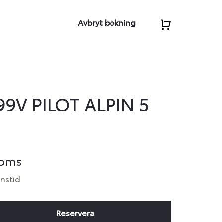
Avbryt bokning
99V PILOT ALPIN 5
moms
anstid
Reservera