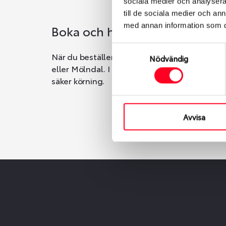
sociala medier och analysera 
till de sociala medier och a
med annan information som du 
Boka och hämta hos Däckspec
Samtyckesval
När du beställer dina nya däck eller fälgar ho
Nödvändig
eller Mölndal. I beställningen anger du datum o
säker körning.
Avvisa