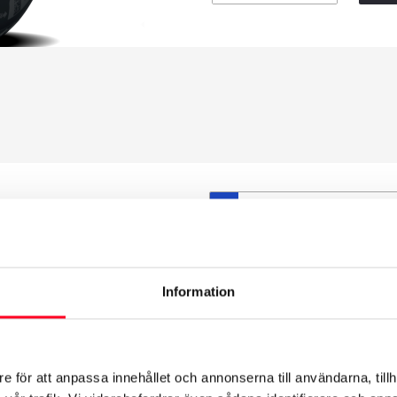
S
et däck du valt passar din
ttas på dina befintliga
att däck och fälg har samma
Information
t under årens lopp och inte
från fabrik.
e för att anpassa innehållet och annonserna till användarna, tillh