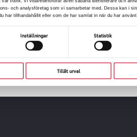
vår trafik. Vi vidarebefordrar även sådana identifierare och anna
nnons- och analysföretag som vi samarbetar med. Dessa kan i sin
har tillhandahållit eller som de har samlat in när du har använt 
ialen
s oss levereras de direkt till någon av våra däckverkstäder 
Inställningar
Statistik
ch tid för upphämtning eller service. När vi byter dina däck s
Tillåt urval