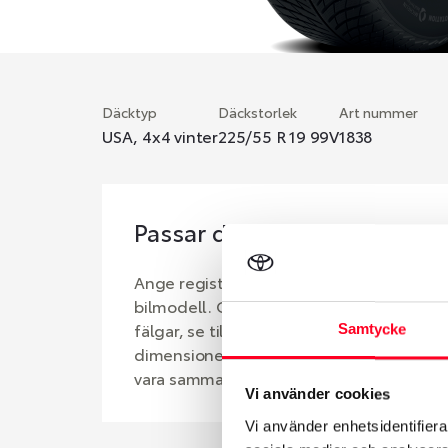
Däcktyp
Däckstorlek
Art nummer
USA, 4x4 vinter
225/55 R 19 99V
1838
Passar detta däck min bil?
Ange registreringsnummer för att se om d
bilmodell. Om du köper däck som skall sä
fälgar, se till att kolla en extra gång så 
Samtycke
dimensioner. Ibland kan fälgen ha bytts u
vara samma dimension som bilen hade ut 
Vi använder cookies
Vi använder enhetsidentifierar