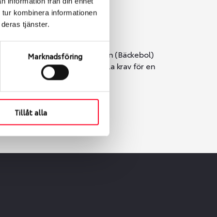
n information från din enhet
 tur kombinera informationen
deras tjänster.
i Göteborg. Välj mellan Hisingen (Bäckebol)
Marknadsföring
er vi till att de uppfyller alla krav för en
Tillåt alla