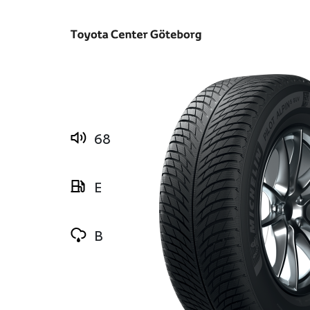
68
E
B