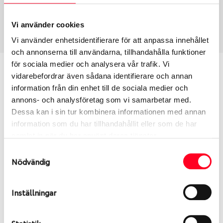
Sommar
225/55 R 17 101W
Art nummer
Vi använder cookies
2610
Vi använder enhetsidentifierare för att anpassa innehållet
och annonserna till användarna, tillhandahålla funktioner
för sociala medier och analysera vår trafik. Vi
Passar detta däck min bil?
vidarebefordrar även sådana identifierare och annan
information från din enhet till de sociala medier och
Ange registreringsnummer för att se om det däck
annons- och analysföretag som vi samarbetar med.
du valt passar din bilmodell. Om du köper däck som
Dessa kan i sin tur kombinera informationen med annan
skall sättas på dina befintliga fälgar, se till att kolla
information som du har tillhandahållit eller som de har
en extra gång så att däck och fälg har samma
samlat in när du har använt deras tjänster.
dimensioner. Ibland kan fälgen ha bytts ut under
Samtyckesval
årens lopp och inte vara samma dimension som
Nödvändig
bilen hade ut från fabrik.
Inställningar
S
Sök
Statistik