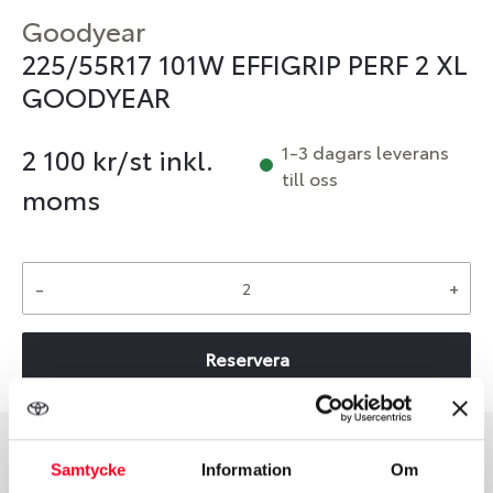
Goodyear
225/55R17 101W EFFIGRIP PERF 2 XL
GOODYEAR
1-3 dagars leverans
2 100
kr/st inkl.
till oss
moms
-
+
Reservera
Samtycke
Information
Om
Däcktyp
Däckstorlek