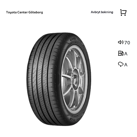
Avbryt bokning
70
A
A