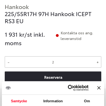
Hankook
225/55R17H 97H Hankook ICEPT
RS3 EU
Kontakta oss ang.
1 931
kr/st inkl.
leveranstid
moms
-
+
Reservera
Samtycke
Information
Om
Däcktyp
Däckstorlek