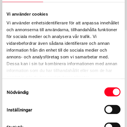
Vinter
225/55 R 17 97H
Art nummer
Vi använder cookies
1484
Vi använder enhetsidentifierare för att anpassa innehållet
och annonserna till användarna, tillhandahålla funktioner
för sociala medier och analysera vår trafik. Vi
Passar detta däck min bil?
vidarebefordrar även sådana identifierare och annan
information från din enhet till de sociala medier och
Ange registreringsnummer för att se om det däck
annons- och analysföretag som vi samarbetar med.
du valt passar din bilmodell. Om du köper däck som
Dessa kan i sin tur kombinera informationen med annan
skall sättas på dina befintliga fälgar, se till att kolla
information som du har tillhandahållit eller som de har
en extra gång så att däck och fälg har samma
samlat in när du har använt deras tjänster.
dimensioner. Ibland kan fälgen ha bytts ut under
Samtyckesval
årens lopp och inte vara samma dimension som
Nödvändig
bilen hade ut från fabrik.
Inställningar
S
Sök
Statistik