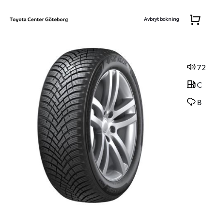
Avbryt bokning
72
C
B