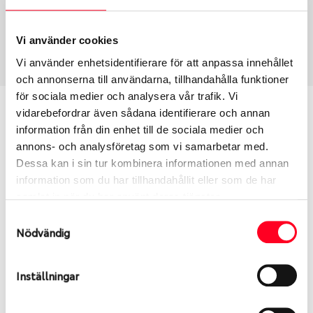
Däcktyp
Däckstorlek
USA, 4x4 vinter
225/60 R 18 104H
Art nummer
Vi använder cookies
1996
Vi använder enhetsidentifierare för att anpassa innehållet
och annonserna till användarna, tillhandahålla funktioner
för sociala medier och analysera vår trafik. Vi
Passar detta däck min bil?
vidarebefordrar även sådana identifierare och annan
information från din enhet till de sociala medier och
annons- och analysföretag som vi samarbetar med.
Ange registreringsnummer för att se om det däck
Dessa kan i sin tur kombinera informationen med annan
du valt passar din bilmodell. Om du köper däck som
information som du har tillhandahållit eller som de har
skall sättas på dina befintliga fälgar, se till att kolla
samlat in när du har använt deras tjänster.
en extra gång så att däck och fälg har samma
dimensioner. Ibland kan fälgen ha bytts ut under
Samtyckesval
årens lopp och inte vara samma dimension som
Nödvändig
bilen hade ut från fabrik.
Inställningar
S
Sök