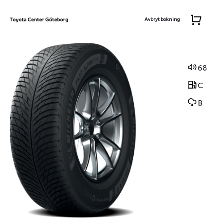
Avbryt bokning
68
C
B