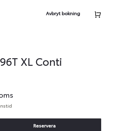
Avbryt bokning
 96T XL Conti
moms
anstid
Reservera