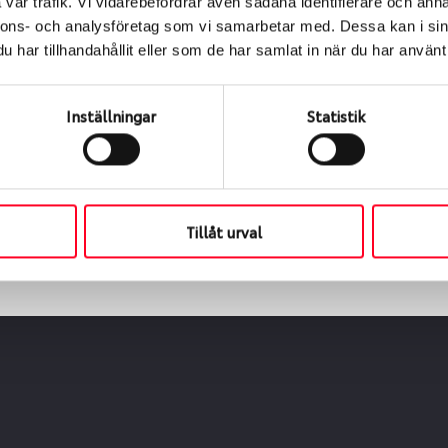
vår trafik. Vi vidarebefordrar även sådana identifierare och anna
nnons- och analysföretag som vi samarbetar med. Dessa kan i sin
har tillhandahållit eller som de har samlat in när du har använt 
ialen
s oss levereras de direkt till någon av våra däckverkstäder 
Inställningar
Statistik
ch tid för upphämtning eller service. När vi byter dina däck s
Tillåt urval