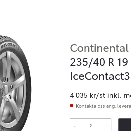
Continental
235/40 R 19
IceContact3
4 035
kr/st inkl. 
Kontakta oss ang. lever
-
+