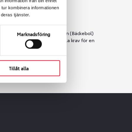
n information från din enhet
 tur kombinera informationen
deras tjänster.
i Göteborg. Välj mellan Hisingen (Bäckebol)
Marknadsföring
er vi till att de uppfyller alla krav för en
Tillåt alla