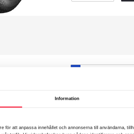
S
et däck du valt passar din
ttas på dina befintliga
att däck och fälg har samma
Information
t under årens lopp och inte
från fabrik.
e för att anpassa innehållet och annonserna till användarna, tillh