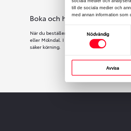
sociala medier och analysera 
till de sociala medier och a
med annan information som du 
Boka och hämta hos Däckspec
Samtyckesval
När du beställer dina nya däck eller fälgar ho
Nödvändig
eller Mölndal. I beställningen anger du datum o
säker körning.
Avvisa