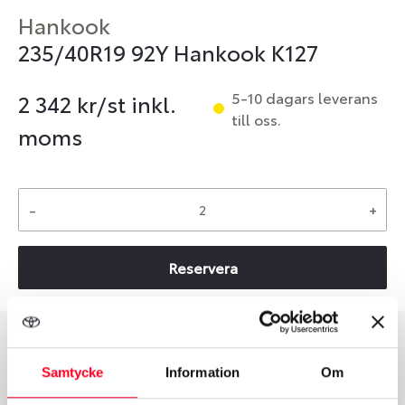
Hankook
235/40R19 92Y Hankook K127
5-10 dagars leverans
2 342
kr/st inkl.
till oss.
moms
-
+
Reservera
Däcktyp
Däckstorlek
Samtycke
Information
Om
Sommar
235/40 R 19 92Y