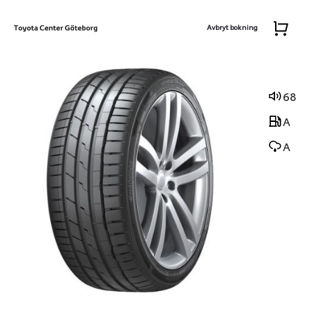
Avbryt bokning
68
A
A