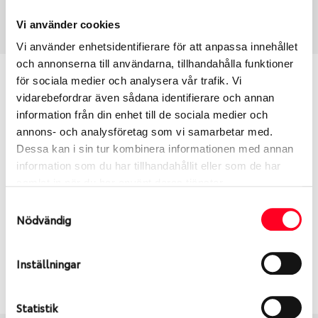
Art nummer
3689
Vi använder cookies
Vi använder enhetsidentifierare för att anpassa innehållet
och annonserna till användarna, tillhandahålla funktioner
Passar detta däck min bil?
för sociala medier och analysera vår trafik. Vi
vidarebefordrar även sådana identifierare och annan
information från din enhet till de sociala medier och
Ange registreringsnummer för att se om det däck
annons- och analysföretag som vi samarbetar med.
du valt passar din bilmodell. Om du köper däck som
Dessa kan i sin tur kombinera informationen med annan
skall sättas på dina befintliga fälgar, se till att kolla
information som du har tillhandahållit eller som de har
en extra gång så att däck och fälg har samma
samlat in när du har använt deras tjänster.
dimensioner. Ibland kan fälgen ha bytts ut under
årens lopp och inte vara samma dimension som
Samtyckesval
Nödvändig
bilen hade ut från fabrik.
Inställningar
S
Sök
Statistik