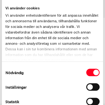
Art nummer
120314
Vi använder cookies
Vi använder enhetsidentifierare för att anpassa innehållet
och annonserna till användarna, tillhandahålla funktioner
Passar detta däck min bil?
för sociala medier och analysera vår trafik. Vi
vidarebefordrar även sådana identifierare och annan
information från din enhet till de sociala medier och
Ange registreringsnummer för att se om det däck
annons- och analysföretag som vi samarbetar med.
du valt passar din bilmodell. Om du köper däck som
Dessa kan i sin tur kombinera informationen med annan
skall sättas på dina befintliga fälgar, se till att kolla
information som du har tillhandahållit eller som de har
en extra gång så att däck och fälg har samma
samlat in när du har använt deras tjänster.
dimensioner. Ibland kan fälgen ha bytts ut under
årens lopp och inte vara samma dimension som
Samtyckesval
Nödvändig
bilen hade ut från fabrik.
Inställningar
S
Sök
Statistik