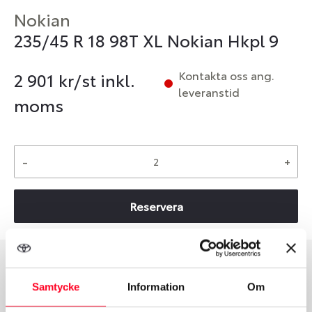
Nokian
235/45 R 18 98T XL Nokian Hkpl 9
Kontakta oss ang.
2 901
kr/st inkl.
leveranstid
moms
-
+
Reservera
Däcktyp
Däckstorlek
Samtycke
Information
Om
Vinter
235/45 R 18 98T