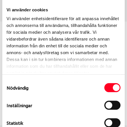
Art nummer
70479
Vi använder cookies
Vi använder enhetsidentifierare för att anpassa innehållet
och annonserna till användarna, tillhandahålla funktioner
Passar detta däck min bil?
för sociala medier och analysera vår trafik. Vi
vidarebefordrar även sådana identifierare och annan
information från din enhet till de sociala medier och
Ange registreringsnummer för att se om det däck
annons- och analysföretag som vi samarbetar med.
du valt passar din bilmodell. Om du köper däck som
Dessa kan i sin tur kombinera informationen med annan
skall sättas på dina befintliga fälgar, se till att kolla
information som du har tillhandahållit eller som de har
en extra gång så att däck och fälg har samma
samlat in när du har använt deras tjänster.
dimensioner. Ibland kan fälgen ha bytts ut under
årens lopp och inte vara samma dimension som
Samtyckesval
Nödvändig
bilen hade ut från fabrik.
Inställningar
S
Sök
Statistik