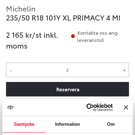
Michelin
235/50 R18 101Y XL PRIMACY 4 MI
Kontakta oss ang.
2 165
kr/st inkl.
leveranstid
moms
-
+
Reservera
Däcktyp
Däckstorlek
Samtycke
Information
Om
Sommar
235/50 R 18 101Y