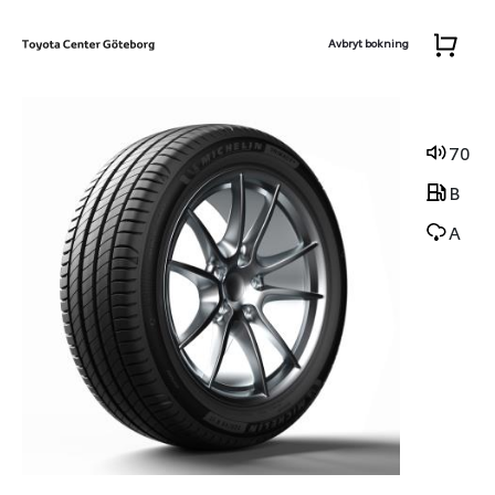
Avbryt bokning
70
B
A