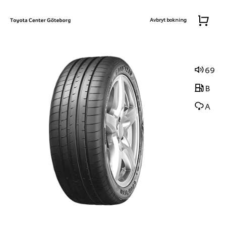
Avbryt bokning
69
B
A