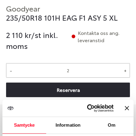
Goodyear
235/50R18 101H EAG F1 ASY 5 XL
Kontakta oss ang.
2 110
kr/st inkl.
leveranstid
moms
-
+
Reservera
Däcktyp
Däckstorlek
Samtycke
Information
Om
Sommar
235/50 R 18 101H