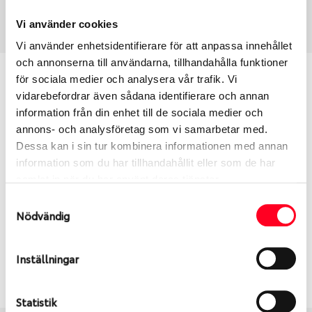
Art nummer
2263
Vi använder cookies
Vi använder enhetsidentifierare för att anpassa innehållet
och annonserna till användarna, tillhandahålla funktioner
Passar detta däck min bil?
för sociala medier och analysera vår trafik. Vi
vidarebefordrar även sådana identifierare och annan
information från din enhet till de sociala medier och
Ange registreringsnummer för att se om det däck
annons- och analysföretag som vi samarbetar med.
du valt passar din bilmodell. Om du köper däck som
Dessa kan i sin tur kombinera informationen med annan
skall sättas på dina befintliga fälgar, se till att kolla
information som du har tillhandahållit eller som de har
en extra gång så att däck och fälg har samma
samlat in när du har använt deras tjänster.
dimensioner. Ibland kan fälgen ha bytts ut under
årens lopp och inte vara samma dimension som
Samtyckesval
Nödvändig
bilen hade ut från fabrik.
Inställningar
S
Sök
Statistik