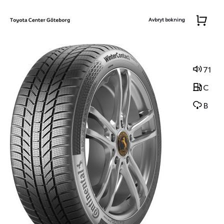
Avbryt bokning
71
C
B