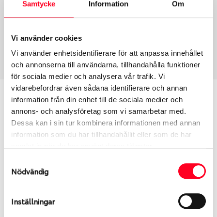
Samtycke
Information
Om
Däcktyp
Däckstorlek
Vinter
235/60 R 16 100H
Vi använder cookies
Art nummer
Vi använder enhetsidentifierare för att anpassa innehållet
1492
och annonserna till användarna, tillhandahålla funktioner
för sociala medier och analysera vår trafik. Vi
vidarebefordrar även sådana identifierare och annan
Passar detta däck min bil?
information från din enhet till de sociala medier och
annons- och analysföretag som vi samarbetar med.
Ange registreringsnummer för att se om det däck
Dessa kan i sin tur kombinera informationen med annan
du valt passar din bilmodell. Om du köper däck som
information som du har tillhandahållit eller som de har
skall sättas på dina befintliga fälgar, se till att kolla
samlat in när du har använt deras tjänster.
en extra gång så att däck och fälg har samma
Samtyckesval
dimensioner. Ibland kan fälgen ha bytts ut under
Nödvändig
årens lopp och inte vara samma dimension som
bilen hade ut från fabrik.
Inställningar