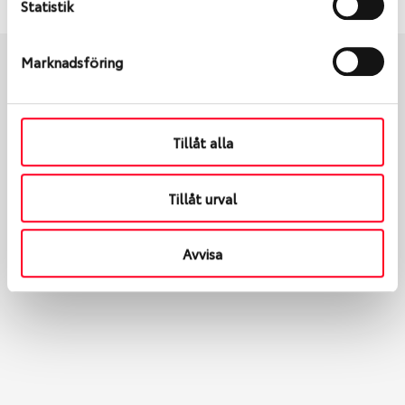
Statistik
Marknadsföring
Boka och hämta hos Däckspecialen
Tillåt alla
När du beställer dina nya däck eller fälgar hos oss
levereras de direkt till någon av våra däckverkstäder i
Tillåt urval
Göteborg. Välj mellan Hisingen (Bäckebol) eller
Mölndal. I beställningen anger du datum och tid för
upphämtning eller service. När vi byter dina däck ser
Avvisa
vi till att de uppfyller alla krav för en säker körning.