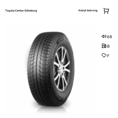
Avbryt bokning
68
B
F