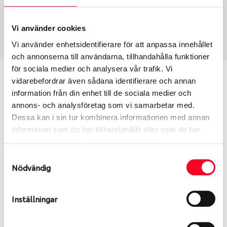
USA, 4x4 vinter
235/60 R 18 107T
Art nummer
Vi använder cookies
2072
Vi använder enhetsidentifierare för att anpassa innehållet
och annonserna till användarna, tillhandahålla funktioner
för sociala medier och analysera vår trafik. Vi
Passar detta däck min bil?
vidarebefordrar även sådana identifierare och annan
information från din enhet till de sociala medier och
Ange registreringsnummer för att se om det däck
annons- och analysföretag som vi samarbetar med.
du valt passar din bilmodell. Om du köper däck som
Dessa kan i sin tur kombinera informationen med annan
skall sättas på dina befintliga fälgar, se till att kolla
information som du har tillhandahållit eller som de har
en extra gång så att däck och fälg har samma
samlat in när du har använt deras tjänster.
dimensioner. Ibland kan fälgen ha bytts ut under
Samtyckesval
årens lopp och inte vara samma dimension som
Nödvändig
bilen hade ut från fabrik.
Inställningar
S
Sök